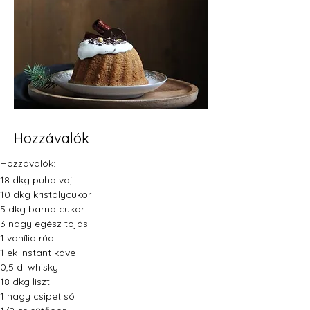
Hozzávalók
Hozzávalók:
18 dkg puha vaj
10 dkg kristálycukor
5 dkg barna cukor
3 nagy egész tojás
1 vanília rúd
1 ek instant kávé
0,5 dl whisky
18 dkg liszt
1 nagy csipet só