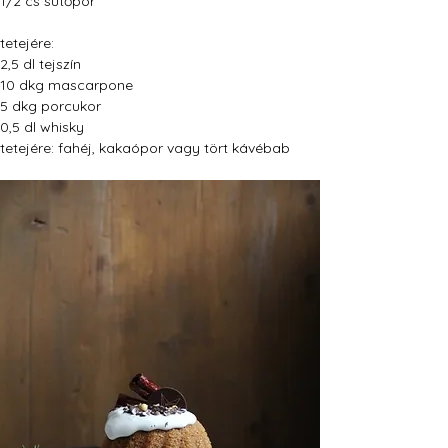
1/2 cs sütőpor
tetejére:
2,5 dl tejszín
10 dkg mascarpone
5 dkg porcukor
0,5 dl whisky
tetejére: fahéj, kakaópor vagy tört kávébab