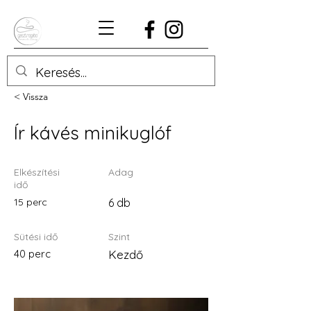
< Vissza
Ír kávés minikuglóf
Elkészítési
Adag
idő
15 perc
6 db
Sütési idő
Szint
40 perc
Kezdő