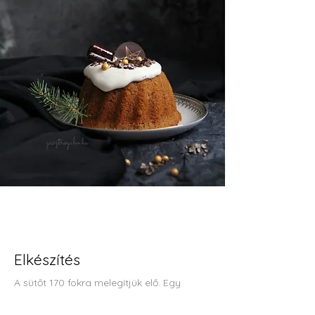
Elkészítés
A sütőt 170 fokra melegítjük elő. Egy 
minikuglóf sütőformát vékonyan 
kivajazunk és kilisztezünk.