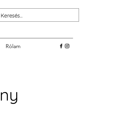
Rólam
ény