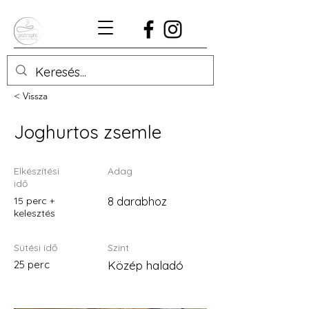
< Vissza
Joghurtos zsemle
Elkészítési
Adag
idő
15 perc +
8 darabhoz
kelesztés
Sütési idő
Szint
25 perc
Közép haladó