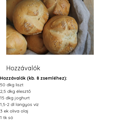
Hozzávalók
Hozzávalók (kb. 8 zsemléhez):
50 dkg liszt
2,5 dkg élesztő
15 dkg joghurt
1,5-2 dl langyos víz
3 ek oliva olaj
1 tk só