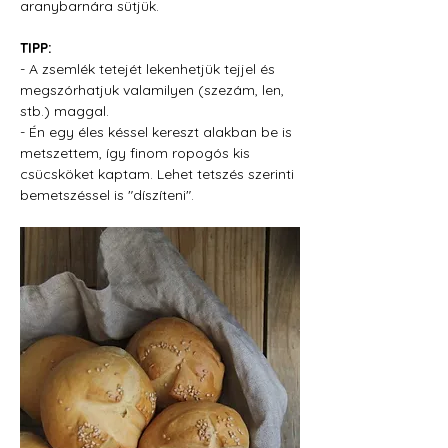
aranybarnára sütjük.
TIPP:
- A zsemlék tetejét lekenhetjük tejjel és 
megszórhatjuk valamilyen (szezám, len, 
stb.) maggal.
- Én egy éles késsel kereszt alakban be is 
metszettem, így finom ropogós kis 
csücsköket kaptam. Lehet tetszés szerinti 
bemetszéssel is "díszíteni".