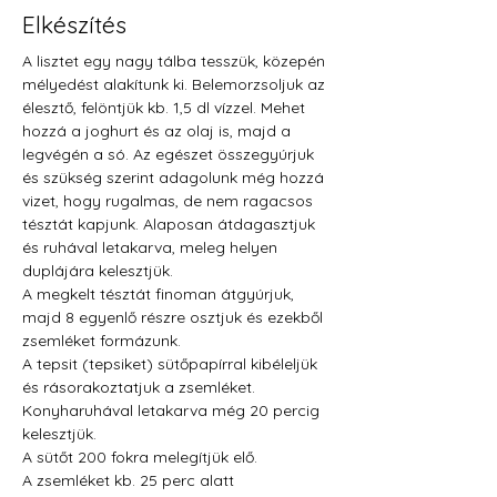
Elkészítés
A lisztet egy nagy tálba tesszük, közepén 
mélyedést alakítunk ki. Belemorzsoljuk az 
élesztő, felöntjük kb. 1,5 dl vízzel. Mehet 
hozzá a joghurt és az olaj is, majd a 
legvégén a só. Az egészet összegyúrjuk 
és szükség szerint adagolunk még hozzá 
vizet, hogy rugalmas, de nem ragacsos 
tésztát kapjunk. Alaposan átdagasztjuk 
és ruhával letakarva, meleg helyen 
duplájára kelesztjük.
A megkelt tésztát finoman átgyúrjuk, 
majd 8 egyenlő részre osztjuk és ezekből 
zsemléket formázunk.
A tepsit (tepsiket) sütőpapírral kibéleljük 
és rásorakoztatjuk a zsemléket. 
Konyharuhával letakarva még 20 percig 
kelesztjük. 
A sütőt 200 fokra melegítjük elő.
A zsemléket kb. 25 perc alatt 