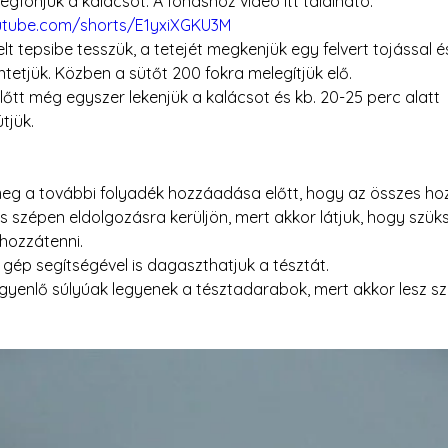
gfonjuk a kalácsot. A fonáshoz videó itt található: 
utube.com/shorts/E1yxiXGKU3M
lt tepsibe tesszük, a tetejét megkenjük egy felvert tojással és
tetjük. Közben a sütőt 200 fokra melegítjük elő.
lőtt még egyszer lekenjük a kalácsot és kb. 20-25 perc alatt 
tjük.
meg a további folyadék hozzáadása előtt, hogy az összes hoz
is szépen eldolgozásra kerüljön, mert akkor látjuk, hogy szük
hozzátenni.
gép segítségével is dagaszthatjuk a tésztát.
gyenlő súlyúak legyenek a tésztadarabok, mert akkor lesz sz