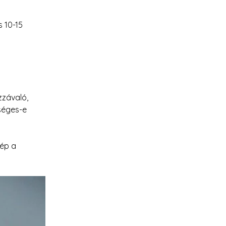
 10-15 
závaló, 
séges-e 
ép a 