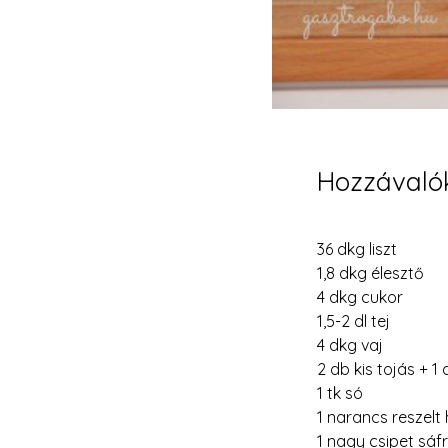
Hozzávaló
36 dkg liszt
1,8 dkg élesztő
4 dkg cukor
1,5-2 dl tej
4 dkg vaj
2 db kis tojás + 1
1 tk só
1 narancs reszelt 
1 nagy csipet sáf