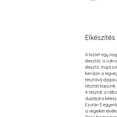
Elkészítés
A lisztet egy na
élesztőt, a cukro
élesztő, majd a 
kerüljön a legvé
tésztává dagaszt
tésztát kapjunk.
A tésztát a tálb
duplájára kelesz
Ezután 5 egyenl
a végeiket elvék