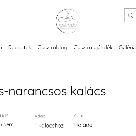
p
Receptek
Gasztroblog
Gasztro ajándék
Galéria
s-narancsos kalács
i idő
Szint
Adag
5 perc
Haladó
1 kalácshoz