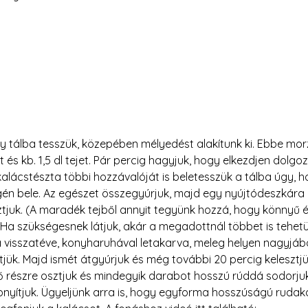
gy tálba tesszük, közepében mélyedést alakítunk ki. Ebbe morz
t és kb. 1,5 dl tejet. Pár percig hagyjuk, hogy elkezdjen dolgoz
kalácstészta többi hozzávalóját is beletesszük a tálba úgy, h
gén bele. Az egészet összegyúrjuk, majd egy nyújtódeszkára 
juk. (A maradék tejből annyit tegyünk hozzá, hogy könnyű é
 Ha szükségesnek látjuk, akár a megadottnál többet is tehetü
a visszatéve, konyharuhával letakarva, meleg helyen nagyjábó
tjük. Majd ismét átgyúrjuk és még további 20 percig kelesztjü
ő részre osztjuk és mindegyik darabot hosszú rúddá sodorju
onyítjuk. Ügyeljünk arra is, hogy egyforma hosszúságú rudaka