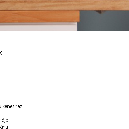
k
 a kenéshez
héja
rány