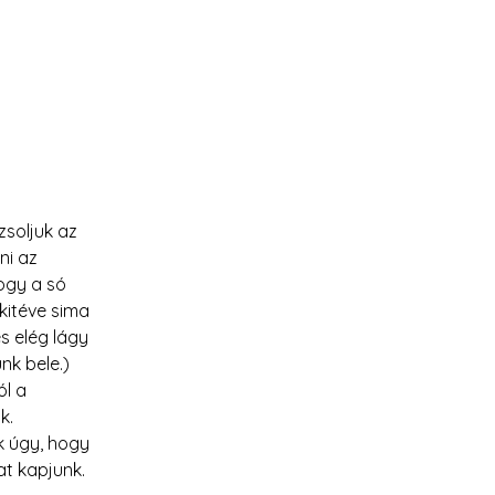
soljuk az 
ni az 
ogy a só 
kitéve sima 
s elég lágy 
nk bele.)
l a 
k.
k úgy, hogy 
t kapjunk. 