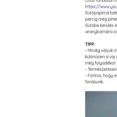
Ötös fonással me
https://www.yo
Sütőpapírral béle
percig még pihen
Sütőbe kerülés e
aranybarnára sü
TIPP: 
- Mindig várjuk 
különösen a vaj 
még folyadékot 
- Természetesen 
- Fontos, hogy e
fonásunk.