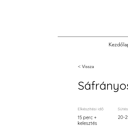
Kezdőla
< Vissza
Sáfrányo
Elkészítési idő
Sütés
20-2
15 perc +
kelesztés