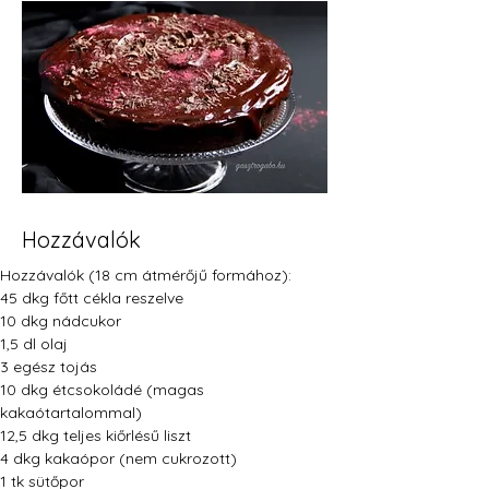
Hozzávalók
Hozzávalók (18 cm átmérőjű formához):
45 dkg főtt cékla reszelve
10 dkg nádcukor
1,5 dl olaj
3 egész tojás
10 dkg étcsokoládé (magas 
kakaótartalommal)
12,5 dkg teljes kiőrlésű liszt
4 dkg kakaópor (nem cukrozott)
1 tk sütőpor