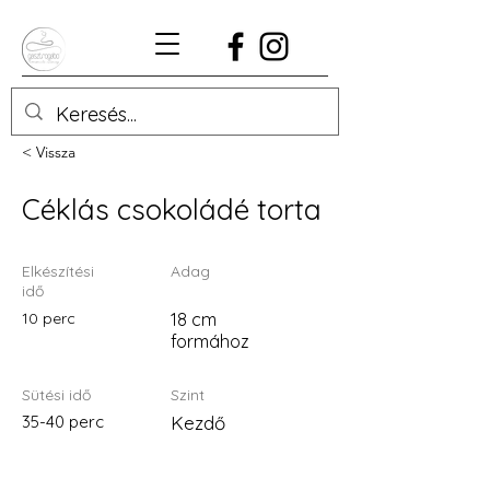
< Vissza
Céklás csokoládé torta
Elkészítési
Adag
idő
10 perc
18 cm
formához
Sütési idő
Szint
35-40 perc
Kezdő