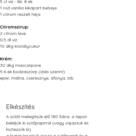
5 cl víz - kb. 8 ek
1 rúd vanília kikapart belseje
1 citrom reszelt héja
Citromszirup:
2 citrom leve
0,5 dl víz
10 dkg kristálycukor
Krém:
30 dkg mascarpone
5-6 ek bodzaszörp (ízlés szerint)
eper, málna, cseresznye, áfonya, stb.
Elkészítés
A sütőt melegítsük elő 180 fokra. a tepsit 
béleljük ki sütőpapírral (vagy vajazzuk és 
lisztezzük ki).
a lisztet keverjük össze a sütőporral és a 