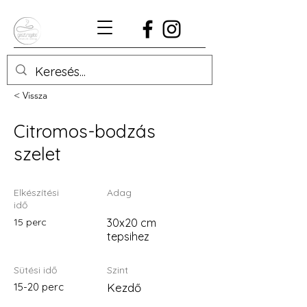
< Vissza
Citromos-bodzás
szelet
Elkészítési
Adag
idő
15 perc
30x20 cm
tepsihez
Sütési idő
Szint
15-20 perc
Kezdő