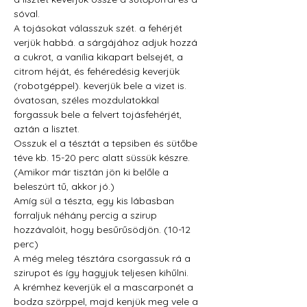
sóval.
A tojásokat válasszuk szét. a fehérjét 
verjük habbá. a sárgájához adjuk hozzá 
a cukrot, a vanília kikapart belsejét, a 
citrom héját, és fehéredésig keverjük 
(robotgéppel). keverjük bele a vizet is. 
óvatosan, széles mozdulatokkal 
forgassuk bele a felvert tojásfehérjét, 
aztán a lisztet.
Osszuk el a tésztát a tepsiben és sütőbe 
téve kb. 15-20 perc alatt süssük készre. 
(Amikor már tisztán jön ki belőle a 
beleszúrt tű, akkor jó.)
Amíg sül a tészta, egy kis lábasban 
forraljuk néhány percig a szirup 
hozzávalóit, hogy besűrűsödjön. (10-12 
perc)
A még meleg tésztára csorgassuk rá a 
szirupot és így hagyjuk teljesen kihűlni.
A krémhez keverjük el a mascarponét a 
bodza szörppel, majd kenjük meg vele a 