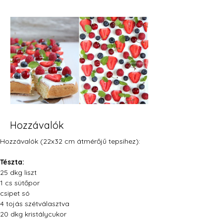
Hozzávalók
Hozzávalók (22x32 cm átmérőjű tepsihez):
Tészta:
25 dkg liszt
1 cs sütőpor
csipet só
4 tojás szétválasztva
20 dkg kristálycukor