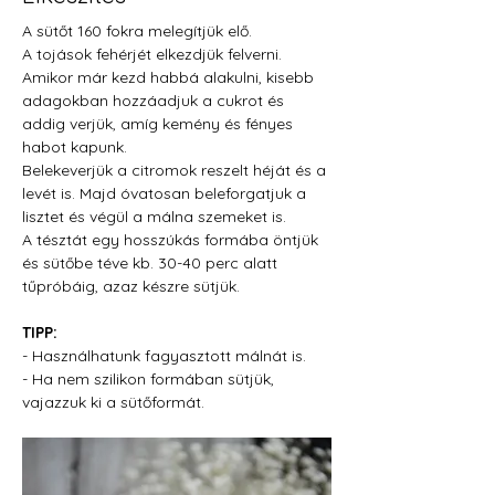
A sütőt 160 fokra melegítjük elő.
A tojások fehérjét elkezdjük felverni. 
Amikor már kezd habbá alakulni, kisebb 
adagokban hozzáadjuk a cukrot és 
addig verjük, amíg kemény és fényes 
habot kapunk. 
Belekeverjük a citromok reszelt héját és a 
levét is. Majd óvatosan beleforgatjuk a 
lisztet és végül a málna szemeket is.
A tésztát egy hosszúkás formába öntjük 
és sütőbe téve kb. 30-40 perc alatt 
tűpróbáig, azaz készre sütjük.
TIPP:
- Használhatunk fagyasztott málnát is.
- Ha nem szilikon formában sütjük, 
vajazzuk ki a sütőformát.