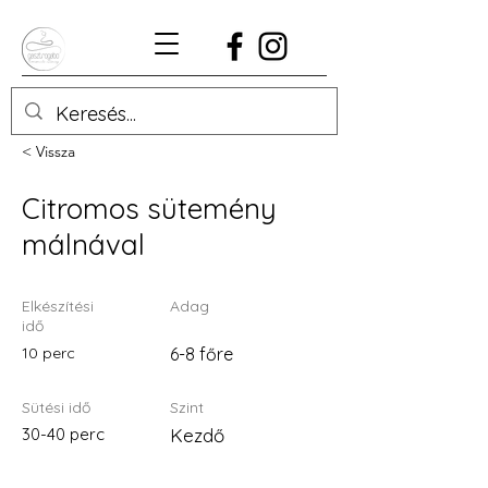
< Vissza
Citromos sütemény
málnával
Elkészítési
Adag
idő
10 perc
6-8 főre
Sütési idő
Szint
30-40 perc
Kezdő