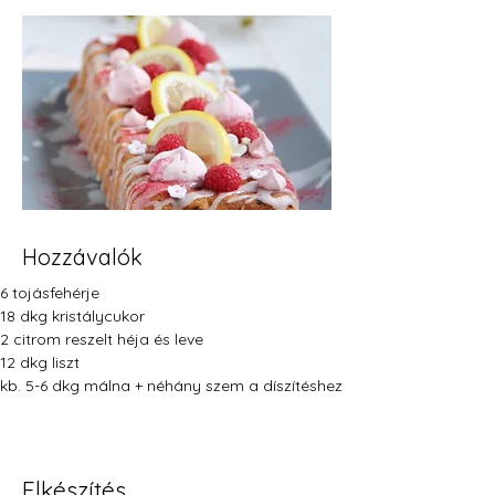
Hozzávalók
6 tojásfehérje
18 dkg kristálycukor
2 citrom reszelt héja és leve
12 dkg liszt
kb. 5-6 dkg málna + néhány szem a díszítéshez
Elkészítés