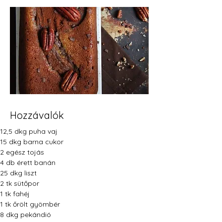
Hozzávalók
12,5 dkg puha vaj
15 dkg barna cukor
2 egész tojás
4 db érett banán
25 dkg liszt
2 tk sütőpor
1 tk fahéj
1 tk őrölt gyömbér
8 dkg pekándió