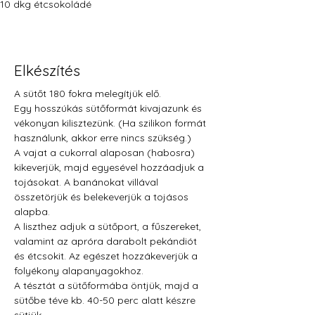
10 dkg étcsokoládé
Elkészítés
A sütőt 180 fokra melegítjük elő.
Egy hosszúkás sütőformát kivajazunk és 
vékonyan kilisztezünk. (Ha szilikon formát 
használunk, akkor erre nincs szükség.)
A vajat a cukorral alaposan (habosra) 
kikeverjük, majd egyesével hozzáadjuk a 
tojásokat. A banánokat villával 
összetörjük és belekeverjük a tojásos 
alapba.
A liszthez adjuk a sütőport, a fűszereket, 
valamint az apróra darabolt pekándiót 
és étcsokit. Az egészet hozzákeverjük a 
folyékony alapanyagokhoz. 
A tésztát a sütőformába öntjük, majd a 
sütőbe téve kb. 40-50 perc alatt készre 