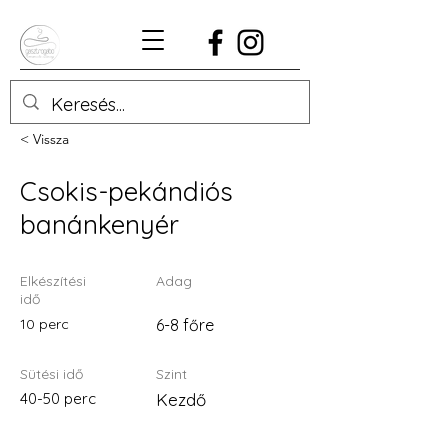
< Vissza
Csokis-pekándiós
banánkenyér
Elkészítési
Adag
idő
10 perc
6-8 főre
Sütési idő
Szint
40-50 perc
Kezdő