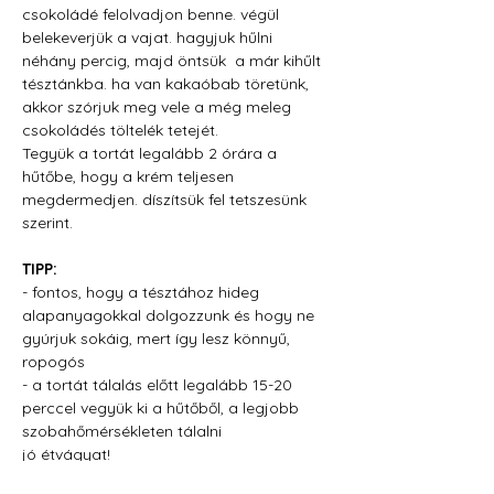
csokoládé felolvadjon benne. végül 
belekeverjük a vajat. hagyjuk hűlni 
néhány percig, majd öntsük  a már kihűlt 
tésztánkba. ha van kakaóbab töretünk, 
akkor szórjuk meg vele a még meleg 
csokoládés töltelék tetejét.
Tegyük a tortát legalább 2 órára a 
hűtőbe, hogy a krém teljesen 
megdermedjen. díszítsük fel tetszesünk 
szerint.
TIPP:
- fontos, hogy a tésztához hideg 
alapanyagokkal dolgozzunk és hogy ne 
gyúrjuk sokáig, mert így lesz könnyű, 
ropogós
- a tortát tálalás előtt legalább 15-20 
perccel vegyük ki a hűtőből, a legjobb 
szobahőmérsékleten tálalni
jó étvágyat!