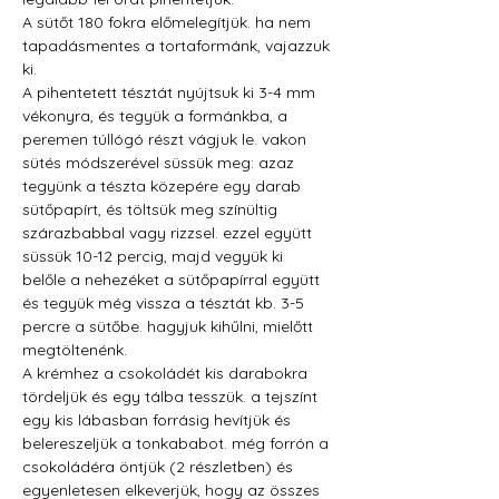
A sütőt 180 fokra előmelegítjük. ha nem 
tapadásmentes a tortaformánk, vajazzuk 
ki.
A pihentetett tésztát nyújtsuk ki 3-4 mm 
vékonyra, és tegyük a formánkba, a 
peremen túllógó részt vágjuk le. vakon 
sütés módszerével süssük meg: azaz 
tegyünk a tészta közepére egy darab 
sütőpapírt, és töltsük meg színültig 
szárazbabbal vagy rizzsel. ezzel együtt 
süssük 10-12 percig, majd vegyük ki 
belőle a nehezéket a sütőpapírral együtt 
és tegyük még vissza a tésztát kb. 3-5 
percre a sütőbe. hagyjuk kihűlni, mielőtt 
megtöltenénk.
A krémhez a csokoládét kis darabokra 
tördeljük és egy tálba tesszük. a tejszínt 
egy kis lábasban forrásig hevítjük és 
belereszeljük a tonkababot. még forrón a 
csokoládéra öntjük (2 részletben) és 
egyenletesen elkeverjük, hogy az összes 