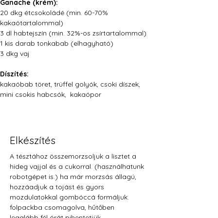
Ganache (krém):
20 dkg étcsokoládé (min. 60-70% 
kakaótartalommal)
3 dl habtejszín (min. 32%-os zsírtartalommal)
1 kis darab tonkabab (elhagyható)
3 dkg vaj
Díszítés:
kakaóbab töret, trüffel golyók, csoki díszek, 
mini csokis habcsók,  kakaópor
Elkészítés
A tésztához összemorzsoljuk a lisztet a 
hideg vajjal és a cukorral. (használhatunk 
robotgépet is.) ha már morzsás állagú, 
hozzáadjuk a tojást és gyors 
mozdulatokkal gombóccá formáljuk. 
folpackba csomagolva, hűtőben 
legalább fél órát pihentetjük.