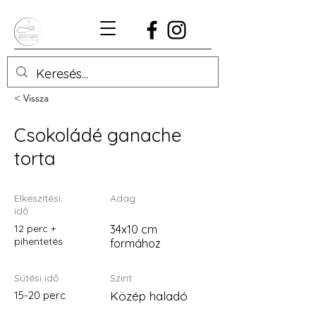
< Vissza
Csokoládé ganache
torta
Elkészítési
Adag
idő
12 perc +
34x10 cm
pihentetés
formához
Sütési idő
Szint
15-20 perc
Közép haladó