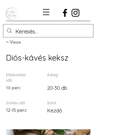
< Vissza
Diós-kávés keksz
Elkészítési
Adag
idő
10 perc
20-30 db
Sütési idő
Szint
12-15 perc
Kezdő