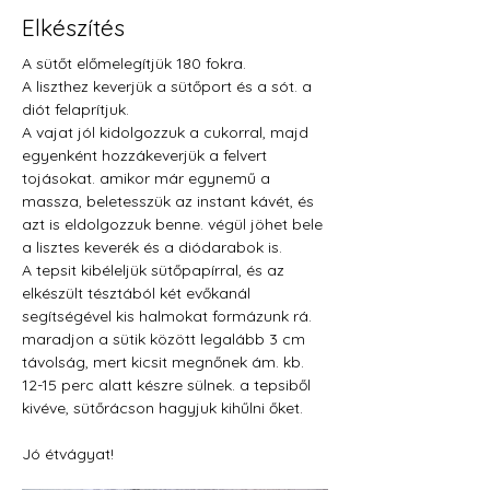
Elkészítés
A sütőt előmelegítjük 180 fokra.
A liszthez keverjük a sütőport és a sót. a 
diót felaprítjuk.
A vajat jól kidolgozzuk a cukorral, majd 
egyenként hozzákeverjük a felvert 
tojásokat. amikor már egynemű a 
massza, beletesszük az instant kávét, és 
azt is eldolgozzuk benne. végül jöhet bele 
a lisztes keverék és a diódarabok is.
A tepsit kibéleljük sütőpapírral, és az 
elkészült tésztából két evőkanál 
segítségével kis halmokat formázunk rá. 
maradjon a sütik között legalább 3 cm 
távolság, mert kicsit megnőnek ám. kb. 
12-15 perc alatt készre sülnek. a tepsiből 
kivéve, sütőrácson hagyjuk kihűlni őket.
Jó étvágyat!