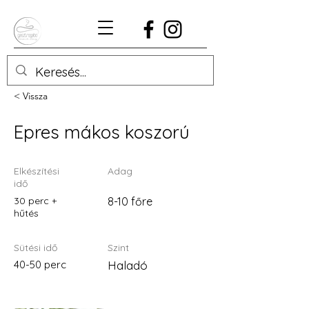
< Vissza
Epres mákos koszorú
Elkészítési
Adag
idő
30 perc +
8-10 főre
hűtés
Sütési idő
Szint
40-50 perc
Haladó