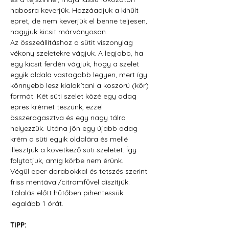
habosra keverjük. Hozzáadjuk a kihűlt 
epret, de nem keverjük el benne teljesen, 
hagyjuk kicsit márványosan. 
Az összeállításhoz a sütit viszonylag 
vékony szeletekre vágjuk. A legjobb, ha 
egy kicsit ferdén vágjuk, hogy a szelet 
egyik oldala vastagabb legyen, mert így 
könnyebb lesz kialakítani a koszorú (kör) 
formát. Két süti szelet közé egy adag 
epres krémet teszünk, ezzel 
összeragasztva és egy nagy tálra 
helyezzük. Utána jön egy újabb adag 
krém a süti egyik oldalára és mellé 
illesztjük a következő süti szeletet. Így 
folytatjuk, amíg körbe nem érünk. 
Végül eper darabokkal és tetszés szerint 
friss mentával/citromfűvel díszítjük.
Tálalás előtt hűtőben pihentessük 
legalább 1 órát.
TIPP: