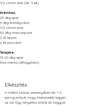
1/2 citrom leve (kb. 3 ek)
Krémhez:
25 dkg eper
5 dkg kristálycukor
1/2 citrom leve
50 dkg mascarpone
2 dl tejszín
2 ek porcukor
Tetejére:
15-20 dkg eper
friss menta (elhagyható) 
Elkészítés
A mákot száraz serpenyőben kb. 1-2 
percig pirítjuk, hogy intenzívebb legyen 
az íze. Egy tányérba öntjük és hagyjuk 