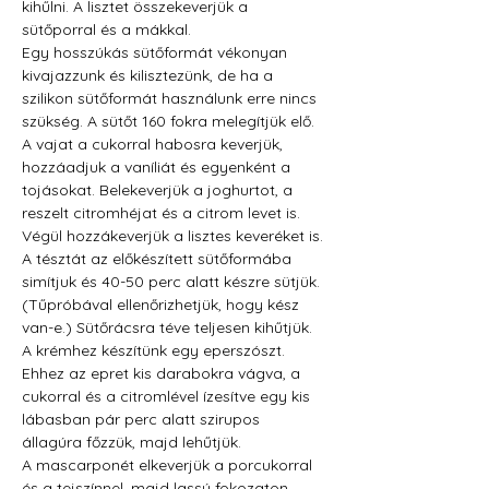
kihűlni. A lisztet összekeverjük a 
sütőporral és a mákkal.
Egy hosszúkás sütőformát vékonyan 
kivajazzunk és kilisztezünk, de ha a 
szilikon sütőformát használunk erre nincs 
szükség. A sütőt 160 fokra melegítjük elő.
A vajat a cukorral habosra keverjük, 
hozzáadjuk a vaníliát és egyenként a 
tojásokat. Belekeverjük a joghurtot, a 
reszelt citromhéjat és a citrom levet is. 
Végül hozzákeverjük a lisztes keveréket is.
A tésztát az előkészített sütőformába 
simítjuk és 40-50 perc alatt készre sütjük. 
(Tűpróbával ellenőrizhetjük, hogy kész 
van-e.) Sütőrácsra téve teljesen kihűtjük.
A krémhez készítünk egy eperszószt. 
Ehhez az epret kis darabokra vágva, a 
cukorral és a citromlével ízesítve egy kis 
lábasban pár perc alatt szirupos 
állagúra főzzük, majd lehűtjük.
A mascarponét elkeverjük a porcukorral 
és a tejszínnel, majd lassú fokozaton 