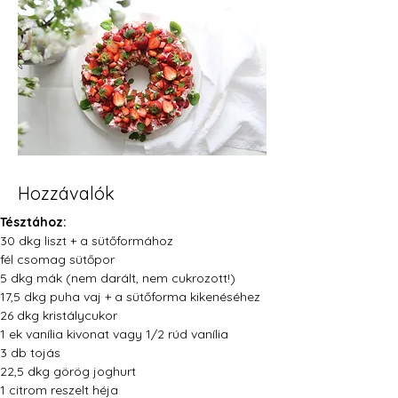
Hozzávalók
Tésztához:
30 dkg liszt + a sütőformához
fél csomag sütőpor 
5 dkg mák (nem darált, nem cukrozott!)
17,5 dkg puha vaj + a sütőforma kikenéséhez
26 dkg kristálycukor
1 ek vanília kivonat vagy 1/2 rúd vanília
3 db tojás
22,5 dkg görög joghurt 
1 citrom reszelt héja