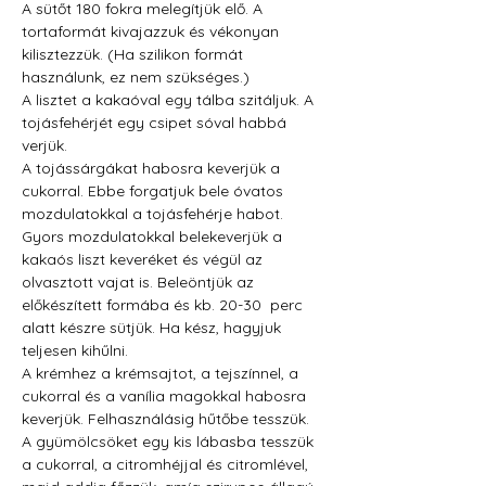
A sütőt 180 fokra melegítjük elő. A 
tortaformát kivajazzuk és vékonyan 
kilisztezzük. (Ha szilikon formát 
használunk, ez nem szükséges.)
A lisztet a kakaóval egy tálba szitáljuk. A 
tojásfehérjét egy csipet sóval habbá 
verjük.
A tojássárgákat habosra keverjük a 
cukorral. Ebbe forgatjuk bele óvatos 
mozdulatokkal a tojásfehérje habot. 
Gyors mozdulatokkal belekeverjük a 
kakaós liszt keveréket és végül az 
olvasztott vajat is. Beleöntjük az 
előkészített formába és kb. 20-30  perc 
alatt készre sütjük. Ha kész, hagyjuk 
teljesen kihűlni.
A krémhez a krémsajtot, a tejszínnel, a 
cukorral és a vanília magokkal habosra 
keverjük. Felhasználásig hűtőbe tesszük.
A gyümölcsöket egy kis lábasba tesszük 
a cukorral, a citromhéjjal és citromlével, 