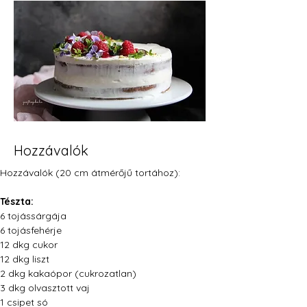
Hozzávalók
Hozzávalók (20 cm átmérőjű tortához):
Tészta:
6 tojássárgája
6 tojásfehérje
12 dkg cukor
12 dkg liszt
2 dkg kakaópor (cukrozatlan)
3 dkg olvasztott vaj
1 csipet só