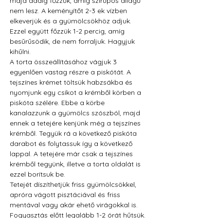
majd addig főzzük, amíg szirupos állagú 
nem lesz. A keményítőt 2-3 ek vízben 
elkeverjük és a gyümölcsökhöz adjuk. 
Ezzel együtt főzzük 1-2 percig, amíg 
besűrűsödik, de nem forraljuk. Hagyjuk 
kihűlni.
A torta összeállításához vágjuk 3 
egyenlően vastag részre a piskótát. A 
tejszínes krémet töltsük habzsákba és 
nyomjunk egy csíkot a krémből körben a 
piskóta szélére. Ebbe a körbe 
kanalazzunk a gyümölcs szószból, majd 
ennek a tetejére kenjünk még a tejszínes 
krémből. Tegyük rá a következő piskóta 
darabot és folytassuk így a következő 
lappal. A tetejére már csak a tejszínes 
krémből tegyünk, illetve a torta oldalát is 
ezzel borítsuk be.
Tetejét díszíthetjük friss gyümölcsökkel, 
apróra vágott pisztáciával és friss 
mentával vagy akár ehető virágokkal is.
Fogyasztás előtt legalább 1-2 órát hűtsük.