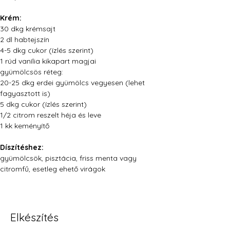
Krém:
30 dkg krémsajt
2 dl habtejszín
4-5 dkg cukor (ízlés szerint)
1 rúd vanília kikapart magjai
gyümölcsös réteg:
20-25 dkg erdei gyümölcs vegyesen (lehet 
fagyasztott is)
5 dkg cukor (ízlés szerint)
1/2 citrom reszelt héja és leve
1 kk keményítő
Díszítéshez:
gyümölcsök, pisztácia, friss menta vagy 
citromfű, esetleg ehető virágok
Elkészítés