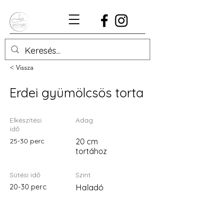
< Vissza
Erdei gyümölcsös torta
Elkészítési
Adag
idő
25-30 perc
20 cm
tortához
Sütési idő
Szint
20-30 perc
Haladó