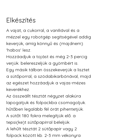
Elkészítés
A vajat, a cukorral, a vaníliával és a 
mézzel egy robotgép segítségével addig 
keverjük, amíg könnyű és (majdnem) 
'habos' lesz.
Hozzáadjuk a tojást és még 2-3 percig 
verjük. belereszeljük a gyömbért is.
Egy másik tálban összekeverjük a lisztet 
a sütőporral, a szódabikarbónával, majd 
az egészet hozzáadjuk a vajas-mézes 
keverékhez.
Az összeállt tésztát négyzet alakúra 
lapogatjuk és folpackba csomagoljuk. 
hűtőben legalább fél órát pihentetjük.
A sütőt 180 fokra melegítjük elő. a 
tepsi(ke)t sütőpapírral béleljük.
A lehűlt tésztát 2 sütőpapír vagy 2 
folpack között kb. 2-3 mm vékonyra 