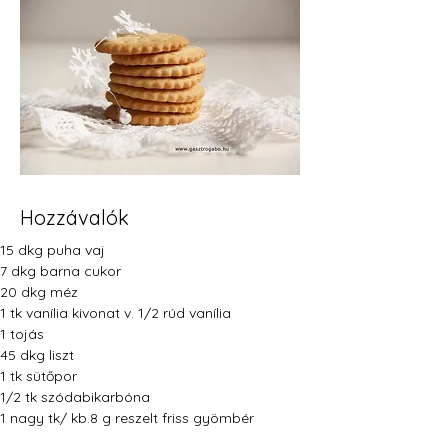
Hozzávalók
15 dkg puha vaj
7 dkg barna cukor
20 dkg méz
1 tk vanília kivonat v. 1/2 rúd vanília
1 tojás
45 dkg liszt
1 tk sütőpor
1/2 tk szódabikarbóna
1 nagy tk/ kb.8 g reszelt friss gyömbér