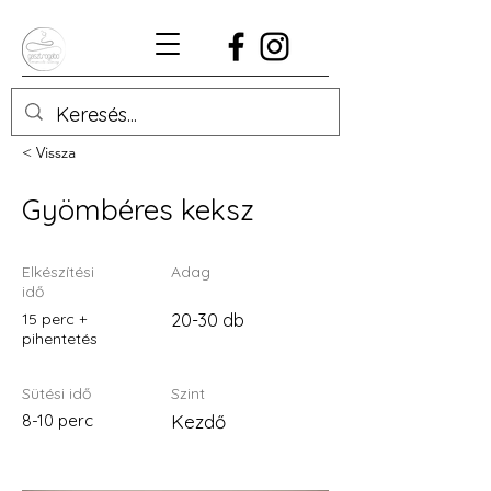
< Vissza
Gyömbéres keksz
Elkészítési
Adag
idő
15 perc +
20-30 db
pihentetés
Sütési idő
Szint
8-10 perc
Kezdő