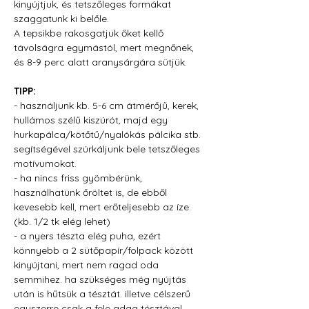
kinyújtjuk, és tetszőleges formákat 
szaggatunk ki belőle.
A tepsikbe rakosgatjuk őket kellő 
távolságra egymástól, mert megnőnek, 
és 8-9 perc alatt aranysárgára sütjük.
TIPP:
- használjunk kb. 5-6 cm átmérőjű, kerek, 
hullámos szélű kiszúrót, majd egy 
hurkapálca/kötőtű/nyalókás pálcika stb. 
segítségével szúrkáljunk bele tetszőleges 
motívumokat. 
- ha nincs friss gyömbérünk, 
használhatünk őröltet is, de ebből 
kevesebb kell, mert erőteljesebb az íze. 
(kb. 1/2 tk elég lehet)
- a nyers tészta elég puha, ezért 
könnyebb a 2 sütőpapír/folpack között 
kinyújtani, mert nem ragad oda 
semmihez. ha szükséges még nyújtás 
után is hűtsük a tésztát. illetve célszerű 
egyszerre csak a fele adag tésztával 