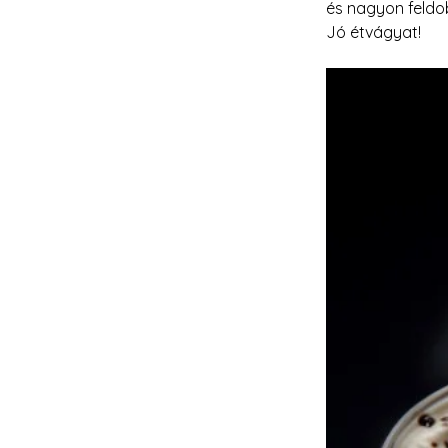
és nagyon feldob
Jó étvágyat!