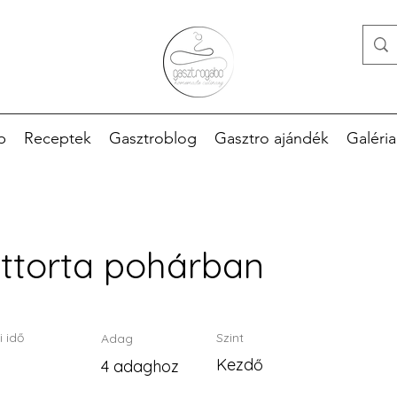
p
Receptek
Gasztroblog
Gasztro ajándék
Galéria
jttorta pohárban
i idő
Szint
Adag
Kezdő
4 adaghoz