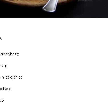
k
4 adaghoz):
 vaj
Philadelphia)
belseje
hab