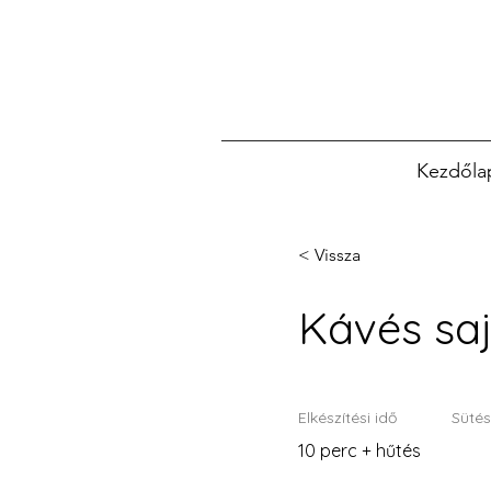
Kezdőla
< Vissza
Kávés sa
Elkészítési idő
Sütés
10 perc + hűtés