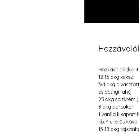
Hozzávaló
Hozzávalók (kb. 
12-15 dkg keksz 
3-4 dkg olvasztott
csipetnyi fahéj
25 dkg sajtkrém (
8 dkg porcukor
1 vanília kikapart 
kb. 4 cl erős kávé
15-18 dkg tejszín