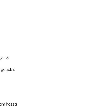
yenlő 
rgatjuk a 
tam hozzá 