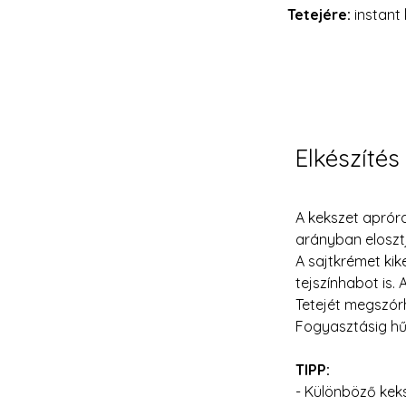
Tetejére:
 instan
Elkészítés
A kekszet apróra 
arányban elosztj
A sajtkrémet kik
tejszínhabot is.
Tetejét megszór
Fogyasztásig hű
TIPP:
- Különböző kek