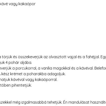
t kávé vagy kakaópor
törjük és összekeverjük az olvasztott vajjal és a fahéjjal. Eg
uk 4 pohár aljába.
everjük a porcukorral, a vanília magokkal és a kávéval. Belefo
 A kész krémet a poharakba adagoljuk.
hatjuk kávéval vagy kakaóporral.
tőben pihentetjük. 
szekkel még izgalmasabbá tehetjük. Én mandulásat használ