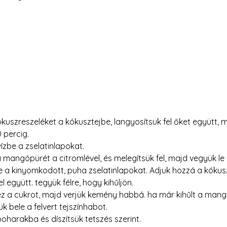
ókuszreszeléket a kókusztejbe, langyosítsuk fel őket együtt, 
0 percig.
ízbe a zselatinlapokat.
 mangópürét a citromlével, és melegítsük fel, majd vegyük le a
e a kinyomkodott, puha zselatinlapokat. Adjuk hozzá a kókuszt
 együtt. tegyük félre, hogy kihűljön.
ez a cukrot, majd verjük kemény habbá. ha már kihűlt a mang
k bele a felvert tejszínhabot. 
oharakba és díszítsük tetszés szerint.