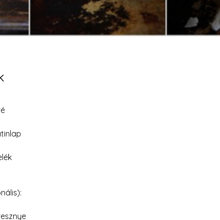
k
ré
atinlap
elék
nális):
resznye