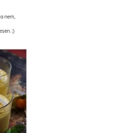
a nem, 
sen. :)