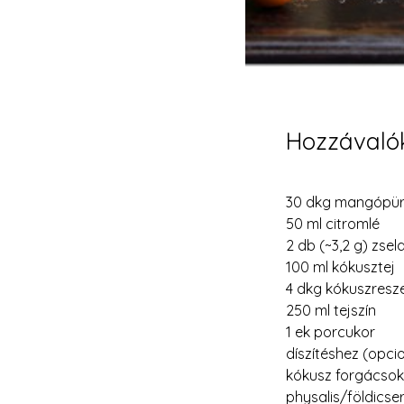
Hozzávaló
30 dkg mangópü
50 ml citromlé
2 db (~3,2 g) zsel
100 ml kókusztej
4 dkg kókuszresz
250 ml tejszín
1 ek porcukor
díszítéshez (opcio
kókusz forgácsok
physalis/földicse