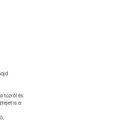
majd 
 tűzről és 
ejet is a 
ó, 