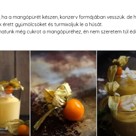
, ha a mangópürét készen, konzerv formájában vesszük. de h
 érett gyümölcsöket és turmixoljuk le a húsát.
adhatunk még cukrot a mangópüréhez, én nem szeretem túl éde