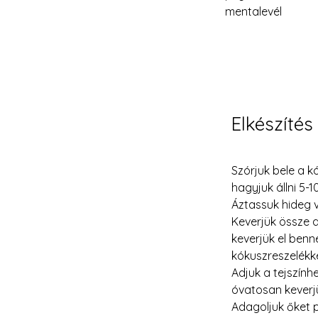
mentalevél
Elkészítés
Szórjuk bele a k
hagyjuk állni 5-1
Áztassuk hideg v
Keverjük össze a
keverjük el benn
kókuszreszelékkel
Adjuk a tejszính
óvatosan keverjü
Adagoljuk őket p