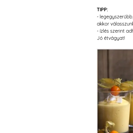
TIPP:
- legegyszerűbb
akkor válasszunk
- ízlés szerint 
Jó étvágyat!