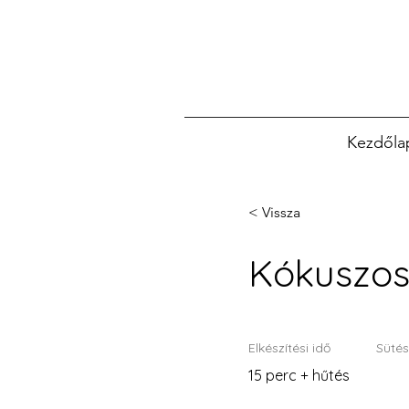
Kezdőla
< Vissza
Kókuszo
Elkészítési idő
Sütés
15 perc + hűtés