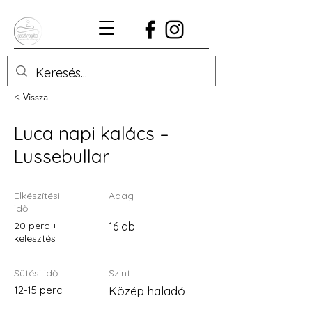
< Vissza
Luca napi kalács –
Lussebullar
Elkészítési
Adag
idő
20 perc +
16 db
kelesztés
Sütési idő
Szint
12-15 perc
Közép haladó