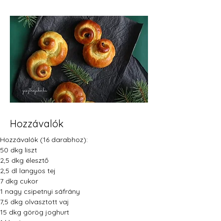
Hozzávalók
Hozzávalók (16 darabhoz):
50 dkg liszt
2,5 dkg élesztő
2,5 dl langyos tej
7 dkg cukor
1 nagy csipetnyi sáfrány
7,5 dkg olvasztott vaj
15 dkg görög joghurt