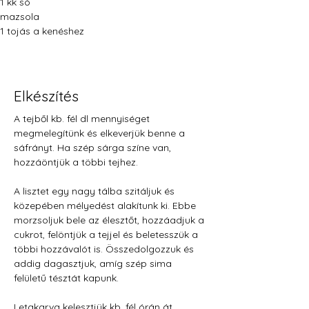
1 kk só
mazsola 
1 tojás a kenéshez
Elkészítés
A tejből kb. fél dl mennyiséget 
megmelegítünk és elkeverjük benne a 
sáfrányt. Ha szép sárga színe van, 
hozzáöntjük a többi tejhez.
A lisztet egy nagy tálba szitáljuk és 
közepében mélyedést alakítunk ki. Ebbe 
morzsoljuk bele az élesztőt, hozzáadjuk a 
cukrot, felöntjük a tejjel és beletesszük a 
többi hozzávalót is. Összedolgozzuk és 
addig dagasztjuk, amíg szép sima 
felületű tésztát kapunk. 
Letakarva kelesztjük kb. fél órán át.