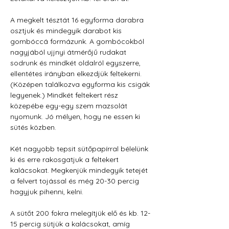
A megkelt tésztát 16 egyforma darabra 
osztjuk és mindegyik darabot kis 
gombóccá formázunk. A gombócokból 
nagyjából ujjnyi átmérőjű rudakat 
sodrunk és mindkét oldalról egyszerre, 
ellentétes irányban elkezdjük feltekerni. 
(Középen találkozva egyforma kis csigák 
legyenek.) Mindkét feltekert rész 
közepébe egy-egy szem mazsolát 
nyomunk. Jó mélyen, hogy ne essen ki 
sütés közben.
Két nagyobb tepsit sütőpapírral bélelünk 
ki és erre rakosgatjuk a feltekert 
kalácsokat. Megkenjük mindegyik tetejét 
a felvert tojással és még 20-30 percig 
hagyjuk pihenni, kelni.
A sütőt 200 fokra melegítjük elő és kb. 12-
15 percig sütjük a kalácsokat, amíg 