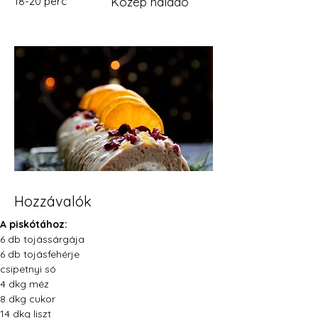
18-20 perc
Közép haladó
Hozzávalók
A piskótához:
6 db tojássárgája
6 db tojásfehérje
csipetnyi só
4 dkg méz
8 dkg cukor
14 dkg liszt