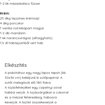
1-2 kk mézeskalács fűszer
Krém:
25 dkg tejszínes krémsajt
4 dkg porcukor
1 vanília rúd kikapart magjai
1-2 db mandarin
1 kk narancsvirágvíz (elhagyható)
1,5 dl habtejszínből vert hab
Elkészítés
A piskótához egy nagy lapos tepsit (kb. 
30x36 cm) béleljünk ki sütőpapírral. A 
sütőt melegítsük elő 180 fokra.
A tojásfehérjéket egy csipetnyi sóval 
habbá verjük. A tojássárgákat a cukorral 
és a mézzel fehéredésig, habosra  
keverjük. A lisztet összekeverjük a 