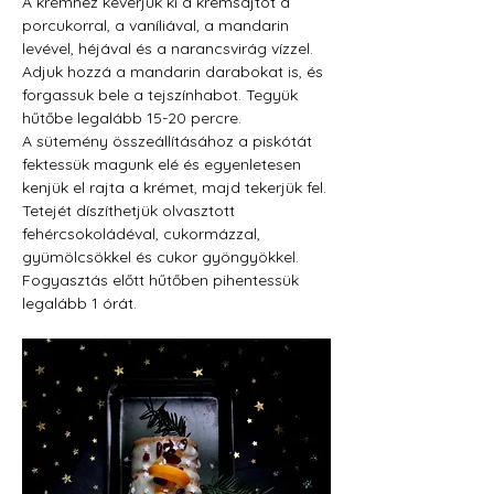
A krémhez keverjük ki a krémsajtot a 
porcukorral, a vaníliával, a mandarin 
levével, héjával és a narancsvirág vízzel. 
Adjuk hozzá a mandarin darabokat is, és 
forgassuk bele a tejszínhabot. Tegyük 
hűtőbe legalább 15-20 percre.
A sütemény összeállításához a piskótát 
fektessük magunk elé és egyenletesen 
kenjük el rajta a krémet, majd tekerjük fel.
Tetejét díszíthetjük olvasztott 
fehércsokoládéval, cukormázzal, 
gyümölcsökkel és cukor gyöngyökkel.
Fogyasztás előtt hűtőben pihentessük 
legalább 1 órát.