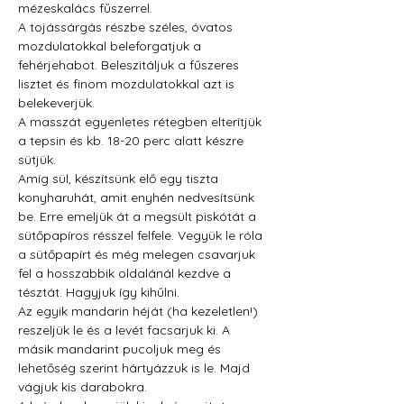
mézeskalács fűszerrel.
A tojássárgás részbe széles, óvatos 
mozdulatokkal beleforgatjuk a 
fehérjehabot. Beleszitáljuk a fűszeres 
lisztet és finom mozdulatokkal azt is 
belekeverjük.
A masszát egyenletes rétegben elterítjük 
a tepsin és kb. 18-20 perc alatt készre 
sütjük.
Amíg sül, készítsünk elő egy tiszta 
konyharuhát, amit enyhén nedvesítsünk 
be. Erre emeljük át a megsült piskótát a 
sütőpapíros résszel felfele. Vegyük le róla 
a sütőpapírt és még melegen csavarjuk 
fel a hosszabbik oldalánál kezdve a 
tésztát. Hagyjuk így kihűlni.
Az egyik mandarin héját (ha kezeletlen!) 
reszeljük le és a levét facsarjuk ki. A 
másik mandarint pucoljuk meg és 
lehetőség szerint hártyázzuk is le. Majd 
vágjuk kis darabokra.