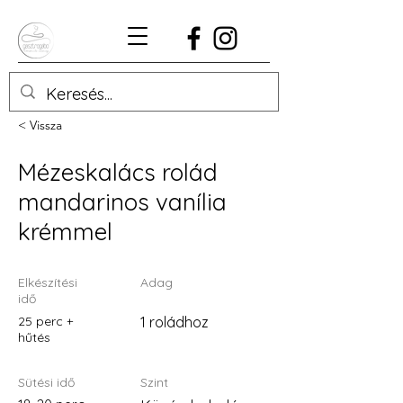
< Vissza
Mézeskalács rolád
mandarinos vanília
krémmel
Elkészítési
Adag
idő
25 perc +
1 roládhoz
hűtés
Sütési idő
Szint