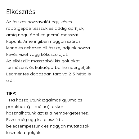
Elkészítés
Az összes hozzávalót egy késes 
robotgépbe tesszük és addig aprítjuk, 
amíg nagyjából egynemű masszát 
kapunk. Amennyiben nagyon száraz 
lenne és nehezen áll össze, adjunk hozzá 
kevés vizet vagy kókuszolajat.
Az elkészült masszából kis golyókat 
formázunk és kakaóporba hempergetjük.
Légmentes dobozban tárolva 2-3 hétig is 
eláll.
TIPP:
- Ha hozzájutunk izgalmas gyümölcs 
porokhoz (pl. málna), akkor 
használhatunk azt is a hempergetéshez. 
Ezzel még egy kis plusz ízt is 
belecsempészünk és nagyon mutatósak 
lesznek a golyók.