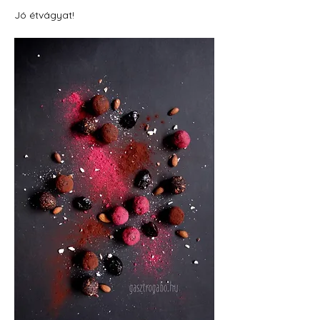
Jó étvágyat!