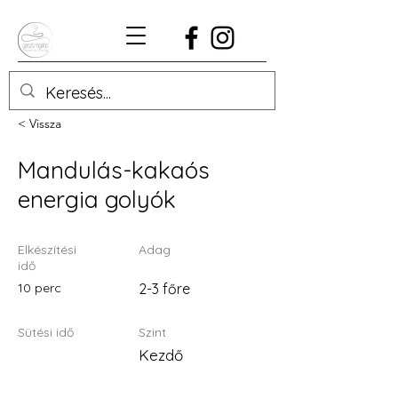
< Vissza
Mandulás-kakaós
energia golyók
Elkészítési
Adag
idő
10 perc
2-3 főre
Sütési idő
Szint
Kezdő