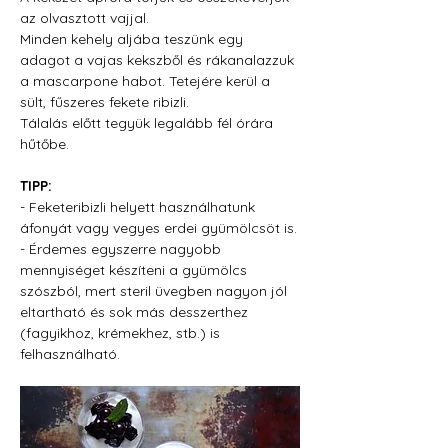
az olvasztott vajjal.
Minden kehely aljába teszünk egy 
adagot a vajas kekszből és rákanalazzuk 
a mascarpone habot. Tetejére kerül a 
sült, fűszeres fekete ribizli.
Tálalás előtt tegyük legalább fél órára 
hűtőbe.
TIPP:
- Feketeribizli helyett használhatunk 
áfonyát vagy vegyes erdei gyümölcsöt is.
- Érdemes egyszerre nagyobb 
mennyiséget készíteni a gyümölcs 
szószból, mert steril üvegben nagyon jól 
eltartható és sok más desszerthez 
(fagyikhoz, krémekhez, stb.) is 
felhasználható.