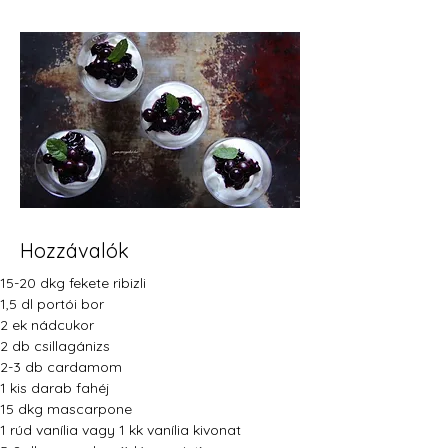
Hozzávalók
15-20 dkg fekete ribizli
1,5 dl portói bor 
2 ek nádcukor
2 db csillagánizs
2-3 db cardamom 
1 kis darab fahéj
15 dkg mascarpone
1 rúd vanília vagy 1 kk vanília kivonat