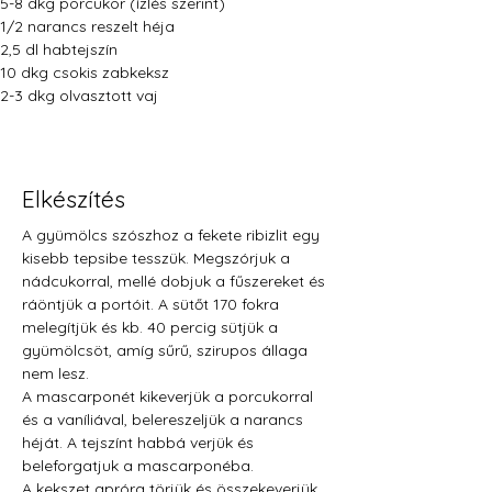
5-8 dkg porcukor (ízlés szerint)
1/2 narancs reszelt héja 
2,5 dl habtejszín
10 dkg csokis zabkeksz
2-3 dkg olvasztott vaj
Elkészítés
A gyümölcs szószhoz a fekete ribizlit egy 
kisebb tepsibe tesszük. Megszórjuk a 
nádcukorral, mellé dobjuk a fűszereket és 
ráöntjük a portóit. A sütőt 170 fokra 
melegítjük és kb. 40 percig sütjük a 
gyümölcsöt, amíg sűrű, szirupos állaga 
nem lesz.
A mascarponét kikeverjük a porcukorral 
és a vaníliával, belereszeljük a narancs 
héját. A tejszínt habbá verjük és 
beleforgatjuk a mascarponéba. 
A kekszet apróra törjük és összekeverjük 