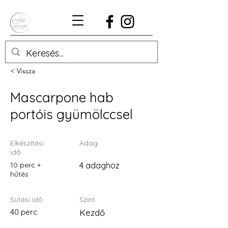
< Vissza
Mascarpone hab
portóis gyümölccsel
Elkészítési
Adag
idő
10 perc +
4 adaghoz
hűtés
Sütési idő
Szint
40 perc
Kezdő