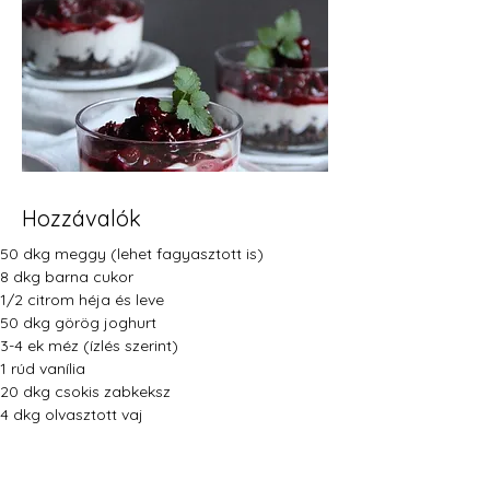
Hozzávalók
50 dkg meggy (lehet fagyasztott is)
8 dkg barna cukor
1/2 citrom héja és leve
50 dkg görög joghurt
3-4 ek méz (ízlés szerint)
1 rúd vanília
20 dkg csokis zabkeksz
4 dkg olvasztott vaj