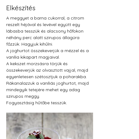
Elkészítés
A meggyet a barna cukorral, a citrom 
reszelt héjával és levével együtt egy 
lábasba tesszük és alacsony hőfokon 
néhány perc alatt szirupos állagúra 
főzzük. Hagyjuk kihűlni.
A joghurtot összekeverjük a mézzel és a 
vanília kikapart magjaival.
A kekszet morzsásra törjük és 
összekeverjük az olvasztott vajjal, majd 
egyenletesen szétosztjuk a poharakba. 
Rákanalazzuk a vaníliás joghurtot, majd 
mindegyik tetejére mehet egy adag 
szirupos meggy.
Fogyasztásig hűtőbe tesszük.