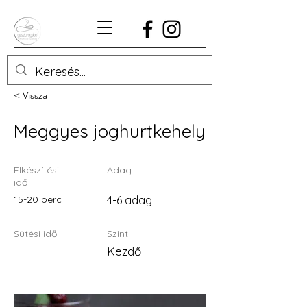
< Vissza
Meggyes joghurtkehely
Elkészítési
Adag
idő
15-20 perc
4-6 adag
Sütési idő
Szint
Kezdő