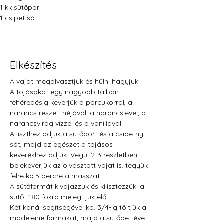
1 kk sütőpor
1 csipet só
Elkészítés
A vajat megolvasztjuk és hűlni hagyjuk.
A tojásokat egy nagyobb tálban 
fehéredésig keverjük a porcukorral, a 
narancs reszelt héjával, a narancslével, a 
narancsvirág vízzel és a vaníliával. 
A liszthez adjuk a sütőport és a csipetnyi 
sót, majd az egészet a tojásos 
keverékhez adjuk. Végül 2-3 részletben 
belekeverjük az olvasztott vajat is. tegyük 
félre kb.5 percre a masszát.
A sütőformát kivajazzuk és kilisztezzük. a 
sütőt 180 fokra melegítjük elő.
Két kanál segítségével kb. 3/4-ig töltjük a 
madeleine formákat, majd a sütőbe téve 