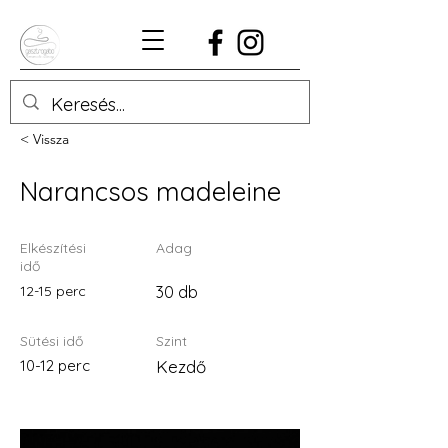
< Vissza
Narancsos madeleine
Elkészítési
Adag
idő
12-15 perc
30 db
Sütési idő
Szint
10-12 perc
Kezdő