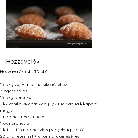
Hozzávalók
Hozzávalók (kb. 30 db):
15 dkg vaj + a forma kikenéséhez
3 egész tojás
15 dkg porcukor
1 kk vanília kivonat vagy 1/2 rúd vanília kikapart 
magjai
1 narancs reszelt héja
1 ek narancslé
1 löttyintés narancsvirág víz (elhagyható)
20 dkg rétesliszt + a forma kikenéséhez