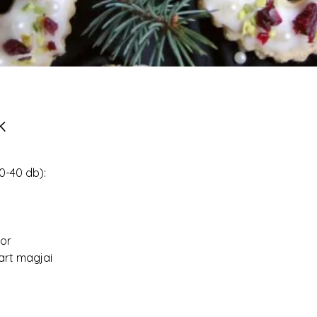
k
0-40 db):
kor
part magjai