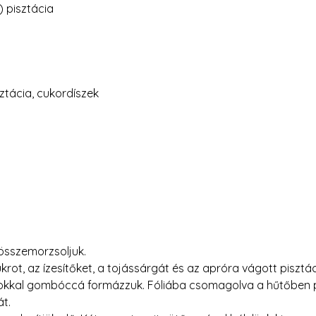
) pisztácia
sztácia, cukordíszek
l összemorzsoljuk.
rot, az ízesítőket, a tojássárgát és az apróra vágott pisztác
kkal gombóccá formázzuk. Fóliába csomagolva a hűtőben p
át.