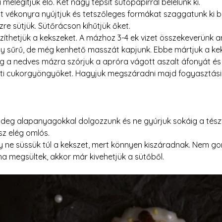
 melegítjük elő. Két nagy tepsit sütőpapírral bélelünk ki.
át vékonyra nyújtjuk és tetszőleges formákat szaggatunk ki be
zre sütjük. Sütőrácson kihűtjük őket.
íthetjük a kekszeket. A mázhoz 3-4 ek vizet összekeverünk a
gy sűrű, de még kenhető masszát kapjunk. Ebbe mártjuk a ke
g a nedves mázra szórjuk a apróra vágott aszalt áfonyát és 
inti cukorgyöngyöket. Hagyjuk megszáradni majd fogyasztás
ideg alapanyagokkal dolgozzunk és ne gyúrjuk sokáig a tészt
sz elég omlós.
gy ne süssük túl a kekszet, mert könnyen kiszáradnak. Nem g
 ha megsültek, akkor már kivehetjük a sütőből.