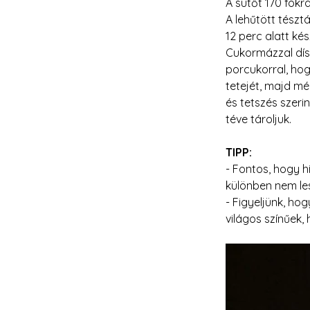
A sütőt 170 fokra
A lehűtött tészt
12 perc alatt kés
Cukormázzal dísz
porcukorral, ho
tetejét, majd mé
és tetszés szer
téve tároljuk.
TIPP:
- Fontos, hogy h
különben nem le
- Figyeljünk, ho
világos színűek,