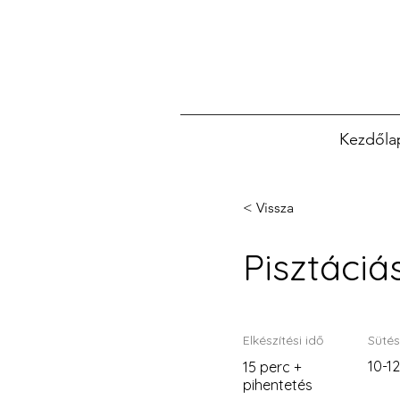
Kezdőla
< Vissza
Pisztáciá
Elkészítési idő
Sütés
10-1
15 perc +
pihentetés