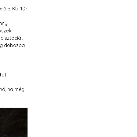
lőle. Kb. 10-
nnyi 
kszek 
pisztáciát 
ig dobozba 
át, 
ond, ha még 