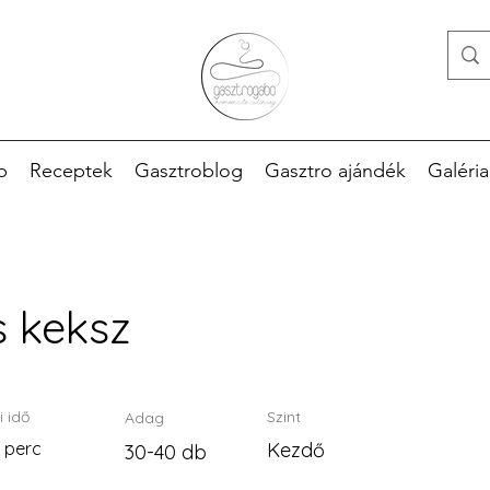
p
Receptek
Gasztroblog
Gasztro ajándék
Galéria
s keksz
i idő
Szint
Adag
2 perc
Kezdő
30-40 db