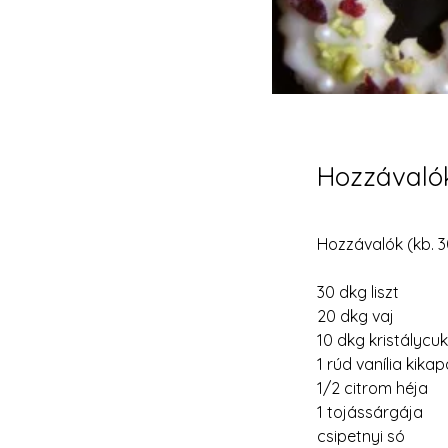
Hozzávaló
Hozzávalók (kb. 3
30 dkg liszt
20 dkg vaj
10 dkg kristálycu
1 rúd vanília kika
1/2 citrom héja
1 tojássárgája
csipetnyi só