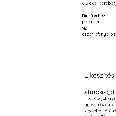
6-8 dkg (darabolt
Díszítéshez:
porcukor
víz
aszalt áfonya, pi
Elkészítés
A lisztet a vajja
Hozzáadjuk a cuk
gyors mozdulato
legalább 1 órán 