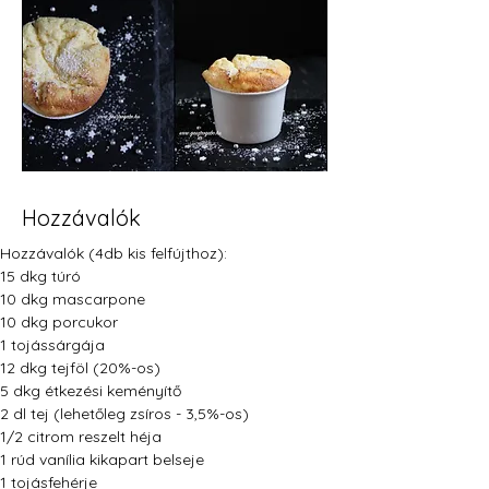
Hozzávalók
Hozzávalók (4db kis felfújthoz):
15 dkg túró
10 dkg mascarpone
10 dkg porcukor
1 tojássárgája
12 dkg tejföl (20%-os)
5 dkg étkezési keményítő
2 dl tej (lehetőleg zsíros - 3,5%-os)
1/2 citrom reszelt héja
1 rúd vanília kikapart belseje
1 tojásfehérje