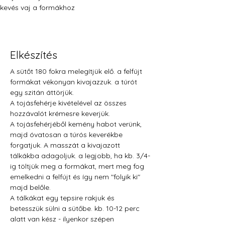
kevés vaj a formákhoz
Elkészítés
A sütőt 180 fokra melegítjük elő. a felfújt 
formákat vékonyan kivajazzuk. a túrót 
egy szitán áttörjük. 
A tojásfehérje kivételével az összes 
hozzávalót krémesre keverjük.
A tojásfehérjéből kemény habot verünk, 
majd óvatosan a túrós keverékbe 
forgatjuk. A masszát a kivajazott 
tálkákba adagoljuk. a legjobb, ha kb. 3/4-
ig töltjük meg a formákat, mert meg fog 
emelkedni a felfújt és így nem "folyik ki" 
majd belőle.
A tálkákat egy tepsire rakjuk és 
betesszük sülni a sütőbe. kb. 10-12 perc 
alatt van kész - ilyenkor szépen 