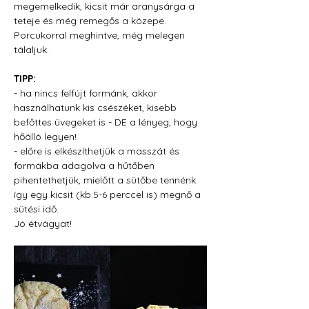
megemelkedik, kicsit már aranysárga a 
teteje és még remegős a közepe.
Porcukorral meghintve, még melegen 
tálaljuk.
TIPP:
- ha nincs felfújt formánk, akkor 
használhatunk kis csészéket, kisebb 
befőttes üvegeket is - DE a lényeg, hogy 
hőálló legyen!
- előre is elkészíthetjük a masszát és 
formákba adagolva a hűtőben 
pihentethetjük, mielőtt a sütőbe tennénk. 
így egy kicsit (kb.5-6 perccel is) megnő a 
sütési idő.
Jó étvágyat!