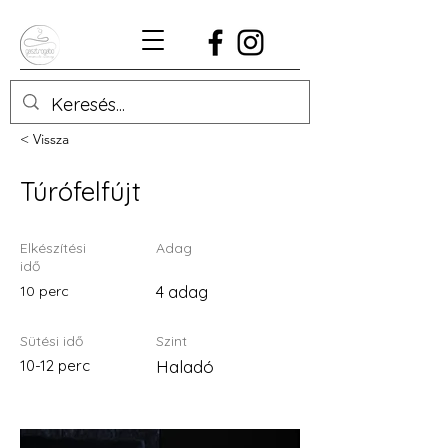
< Vissza
Túrófelfújt
Elkészítési
Adag
idő
10 perc
4 adag
Sütési idő
Szint
10-12 perc
Haladó