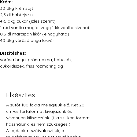
Krém:
30 dkg krémsajt
2,5 dl habtejszín
4-5 dkg cukor (ízlés szerint)
1 rúd vanília magjai vagy 1 kk vanília kivonat
0,5 dl marcipán likőr (elhagyható)
40 dkg vörösáfonya lekvár
Díszítéshez:
vörösáfonya, gránátalma, habcsók, 
cukordíszek, friss rozmaring ág
Elkészítés
A sütőt 180 fokra melegítjük elő. Két 20 
cm-es tortaformát kivajazunk és 
vékonyan kilisztezünk. (Ha szilikon formát 
használunk, ez nem szükséges.)
A tojásokat szétválasztjuk, a 