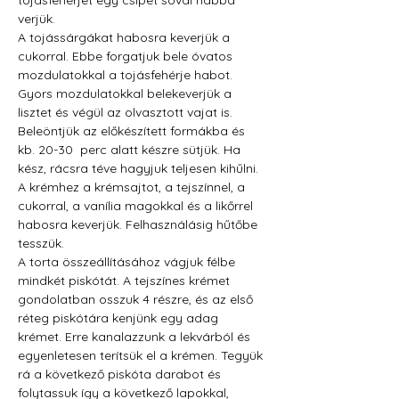
tojásfehérjét egy csipet sóval habbá 
verjük.
A tojássárgákat habosra keverjük a 
cukorral. Ebbe forgatjuk bele óvatos 
mozdulatokkal a tojásfehérje habot. 
Gyors mozdulatokkal belekeverjük a 
lisztet és végül az olvasztott vajat is. 
Beleöntjük az előkészített formákba és 
kb. 20-30  perc alatt készre sütjük. Ha 
kész, rácsra téve hagyjuk teljesen kihűlni.
A krémhez a krémsajtot, a tejszínnel, a 
cukorral, a vanília magokkal és a likőrrel 
habosra keverjük. Felhasználásig hűtőbe 
tesszük.
A torta összeállításához vágjuk félbe 
mindkét piskótát. A tejszínes krémet 
gondolatban osszuk 4 részre, és az első 
réteg piskótára kenjünk egy adag 
krémet. Erre kanalazzunk a lekvárból és 
egyenletesen terítsük el a krémen. Tegyük 
rá a következő piskóta darabot és 
folytassuk így a következő lapokkal, 