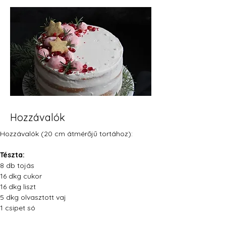
Hozzávalók
Hozzávalók (20 cm átmérőjű tortához):
Tészta:
8 db tojás
16 dkg cukor
16 dkg liszt
5 dkg olvasztott vaj
1 csipet só