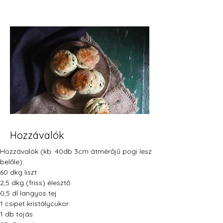
Hozzávalók
Hozzávalók (kb. 40db 3cm átmérőjű pogi lesz 
belőle):
60 dkg liszt
2,5 dkg (friss) élesztő
0,5 dl langyos tej
1 csipet kristálycukor
1 db tojás