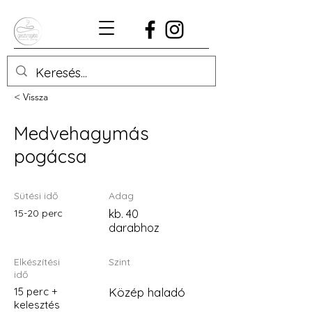
< Vissza
Medvehagymás
pogácsa
Sütési idő
Adag
15-20 perc
kb. 40
darabhoz
Elkészítési
Szint
idő
15 perc +
Közép haladó
kelesztés