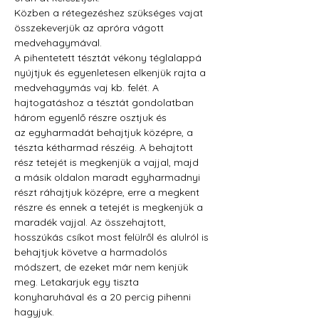
Közben a rétegezéshez szükséges vajat 
összekeverjük az apróra vágott 
medvehagymával.
A pihentetett tésztát vékony téglalappá 
nyújtjuk és egyenletesen elkenjük rajta a 
medvehagymás vaj kb. felét. A 
hajtogatáshoz a tésztát gondolatban 
három egyenlő részre osztjuk és 
az egyharmadát behajtjuk középre, a 
tészta kétharmad részéig. A behajtott 
rész tetejét is megkenjük a vajjal, majd 
a másik oldalon maradt egyharmadnyi 
részt ráhajtjuk középre, erre a megkent 
részre és ennek a tetejét is megkenjük a 
maradék vajjal. Az összehajtott, 
hosszúkás csíkot most felülről és alulról is 
behajtjuk követve a harmadolós 
módszert, de ezeket már nem kenjük 
meg. Letakarjuk egy tiszta 
konyharuhával és a 20 percig pihenni 
hagyjuk. 