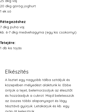
25 dkg vaj
20 dkg görög joghurt
1 ek só
Rétegezéshez
7 dkg puha vaj
kb. 6-7 dkg medvehagyma (egy kis csokornyi)
Tetejére:
1 db kis tojás
Elkészítés
A lisztet egy nagyobb tálba szitáljuk és 
közepében mélyedést alakítunk ki. Ebbe 
öntjük a tejet, belemorzsoljuk az élesztőt 
és hozzáadjuk a cukrot. Majd beletesszük 
az összes többi alapanyagot és lágy 
tésztává gyúrjuk. Letakarjuk és kb. egy 
órán át kelesztjük.