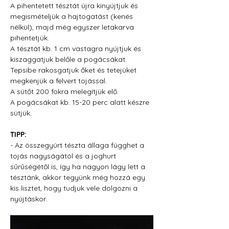
A pihentetett tésztát újra kinyújtjuk és 
megismételjük a hajtogatást (kenés 
nélkül), majd még egyszer letakarva 
pihentetjük.
A tésztát kb. 1 cm vastagra nyújtjuk és 
kiszaggatjuk belőle a pogácsákat. 
Tepsibe rakosgatjuk őket és tetejüket 
megkenjük a felvert tojással.
A sütőt 200 fokra melegítjük elő.
A pogácsákat kb. 15-20 perc alatt készre 
sütjük.
TIPP:
- Az összegyúrt tészta állaga függhet a 
tojás nagyságától és a joghurt 
sűrűségétől is, így ha nagyon lágy lett a 
tésztánk, akkor tegyünk még hozzá egy 
kis lisztet, hogy tudjuk vele dolgozni a 
nyújtáskor. 