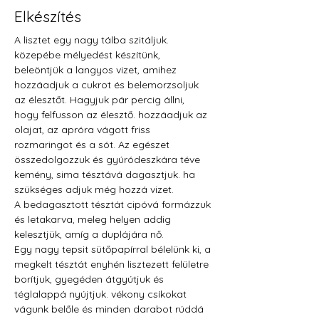
Elkészítés
A lisztet egy nagy tálba szitáljuk. 
közepébe mélyedést készítünk, 
beleöntjük a langyos vizet, amihez 
hozzáadjuk a cukrot és belemorzsoljuk 
az élesztőt. Hagyjuk pár percig állni, 
hogy felfusson az élesztő. hozzáadjuk az 
olajat, az apróra vágott friss 
rozmaringot és a sót. Az egészet 
összedolgozzuk és gyúródeszkára téve 
kemény, sima tésztává dagasztjuk. ha 
szükséges adjuk még hozzá vizet.
A bedagasztott tésztát cipóvá formázzuk 
és letakarva, meleg helyen addig 
kelesztjük, amíg a duplájára nő.
Egy nagy tepsit sütőpapírral bélelünk ki, a 
megkelt tésztát enyhén lisztezett felületre 
borítjuk, gyegéden átgyútjuk és 
téglalappá nyújtjuk. vékony csíkokat 
vágunk belőle és minden darabot rúddá 