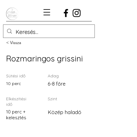
< Vissza
Rozmaringos grissini
Sütési idő
Adag
10 perc
6-8 főre
Elkészítési
Szint
idő
10 perc +
Közép haladó
kelesztés