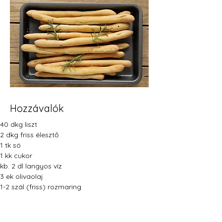
Hozzávalók
40 dkg liszt
2 dkg friss élesztő
1 tk só
1 kk cukor
kb. 2 dl langyos víz
3 ek olivaolaj
1-2 szál (friss) rozmaring