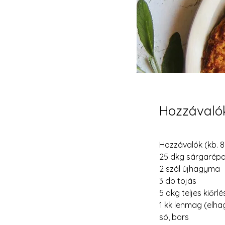
Hozzávaló
Hozzávalók (kb. 8
25 dkg sárgarép
2 szál újhagyma
3 db tojás
5 dkg teljes kiőrlé
1 kk lenmag (elh
só, bors