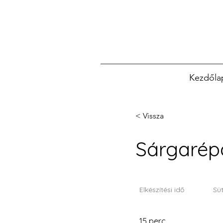
Kezdőla
< Vissza
Sárgarép
Elkészítési idő
Süt
15 perc