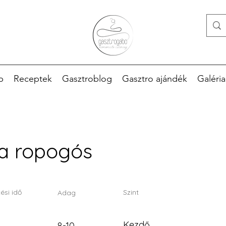
p
Receptek
Gasztroblog
Gasztro ajándék
Galéria
a ropogós
ési idő
Szint
Adag
Kezdő
8-10