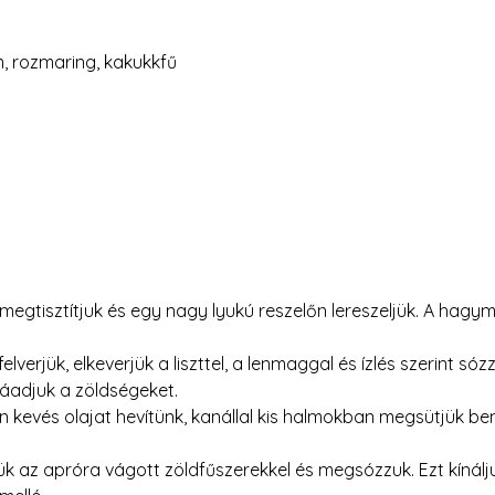
m, rozmaring, kakukkfű
egtisztítjuk és egy nagy lyukú reszelőn lereszeljük. A hagym
elverjük, elkeverjük a liszttel, a lenmaggal és ízlés szerint sózz
áadjuk a zöldségeket.
kevés olajat hevítünk, kanállal kis halmokban megsütjük be
rjük az apróra vágott zöldfűszerekkel és megsózzuk. Ezt kínálj