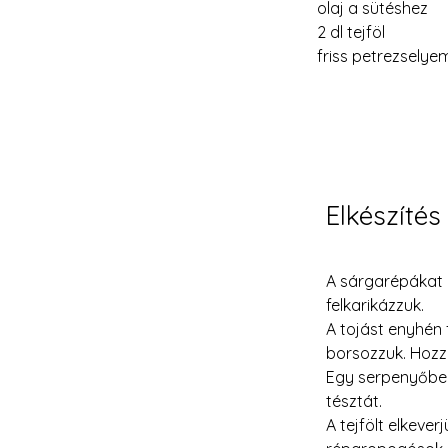
olaj a sütéshez
2 dl tejföl
friss petrezselye
Elkészítés
A sárgarépákat m
felkarikázzuk.
A tojást enyhén f
borsozzuk. Hozz
Egy serpenyőben 
tésztát.
A tejfölt elkeve