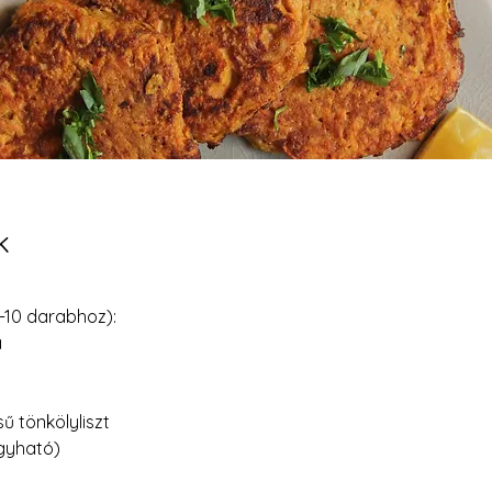
k
-10 darabhoz):
a
sű tönkölyliszt
agyható)