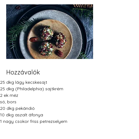
Hozzávalók
25 dkg lágy kecskesajt
25 dkg (Philadelphia) sajtkrém
2 ek méz
só, bors
20 dkg pekándió
10 dkg aszalt áfonya
1 nagy csokor friss petrezselyem