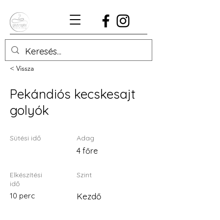
< Vissza
Pekándiós kecskesajt
golyók
Sütési idő
Adag
4 főre
Elkészítési
Szint
idő
10 perc
Kezdő