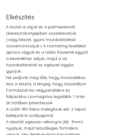
Elkészítés
A lisztet a vajjal és a parmezánnal 
(késes)robotgépben összekeverjük. 
(vagy kézzel, gyors mozdulatokkal 
összemorzsoljuk.) A rozmaring leveleket 
apróra vágjuk és a többi fűszerrel együtt 
a keverékhez adjuk, majd a víz 
hozzáadásával az egészet egybe 
gyúrjuk. 
Ne ijedjünk meg tőle, hogy morzsalékos 
lesz a tészta, a lényeg, hogy összeálljon. 
Formázzuk kis négyzetalakra és 
folpackba csomagolva legalább 1 órán 
át hűtőben pihentessük.
A sütőt 180 fokra melegítsük elő. 2 tepsit 
béleljünk ki sütőpapírral.
A tésztát egészen vékonyra (kb. 3mm) 
nyújtjuk, majd tetszőleges formákra 
vágjuk. (én derelyevágót használtam, 