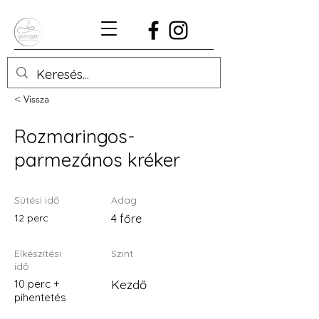
< Vissza
Rozmaringos-
parmezános kréker
Sütési idő
Adag
12 perc
4 főre
Elkészítési
Szint
idő
10 perc +
Kezdő
pihentetés