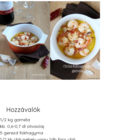
Hozzávalók
1/2 kg garnéla
kb. 0,6-0,7 dl olivaolaj
5 gerezd fokhagyma
1/2 kk chili pehely vagy 1db friss chili