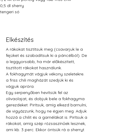
0,5 dl sherry
tengeri só
Elkészítés
A rákokat tisztítsuk meg (csavarjuk le a 
fejüket és szabadítsuk ki a páncélból). De 
a leggyorsabb, ha már előkészített, 
tisztított rákokat használunk.
A fokhagymát vágjuk vékony szeletekre. 
a friss chili magházát szedjük ki és 
vágjuk apróra.
Egy serpenyőben hevítsük fel az 
olivaolajat, és dobjuk bele a fokhagyma 
gerezdeket. Pirítsuk, amíg elkezd barnulni, 
de vigyázzunk, hogy ne égjen meg. Adjuk 
hozzá a chilit és a garnélákat is. Pirítsuk a 
rákokat, amíg szép rózsaszínűek lesznek, 
ami kb. 3 perc. Ekkor öntsük rá a sherryt 