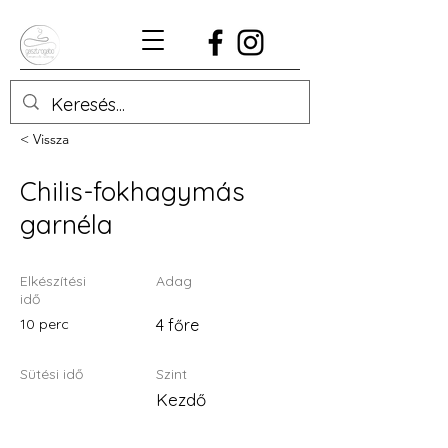
< Vissza
Chilis-fokhagymás
garnéla
Elkészítési
Adag
idő
10 perc
4 főre
Sütési idő
Szint
Kezdő