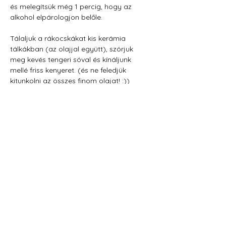
és melegítsük még 1 percig, hogy az 
alkohol elpárologjon belőle.
Tálaljuk a rákocskákat kis kerámia 
tálkákban (az olajjal együtt), szórjuk 
meg kevés tengeri sóval és kínáljunk 
mellé friss kenyeret. (és ne feledjük 
kitunkolni az összes finom olajat! :))
Jó étvágyat!