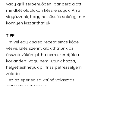
vagy grill serpenyőben  pár perc alatt 
mindkét oldalukon készre sütjük. Arra 
vigyázzunk, hogy ne süssük sokáig, mert 
könnyen kiszáríthatjuk.
TIPP:
- mivel egyik salsa recept sincs kőbe 
vésve, ízlés szerint alakíthatunk az 
összetevőkön. pl. ha nem szeretjük a 
koriandert, vagy nem jutunk hozzá, 
helyettesíthetjük pl. friss petrezselyem 
zölddel.
- ez az eper salsa kitűnő választás 
grillezett csirkéhez is.
- a karaj szeleteket klopfoljuk ki egy kicsit, 
ha nagyon vastagok, így nagyon 
gyorsan átsülnek.
Jó étvágyat!