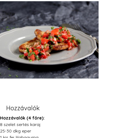
Hozzávalók
Hozzávalók (4 főre):
8 szelet sertés karaj
25-30 dkg eper
1 kis fej lilahagyma