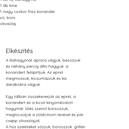
1 db lime
1 nagy csokor friss koriander
só, bors
olivaolaj
Elkészítés
A lilahagymát apróra vágjuk, besózzuk 
és néhány percig állni hagyjuk. a 
koriandert felaprítjuk. Az epret 
megmossuk, kicsumázzuk és kis 
darabokra vágjuk.
Egy tálban összekeverjük az epret, a 
koriandert és a kicsit kinyomkodott 
hagymát. Ízlés szerint borsozzuk, 
meglocsoljuk a zöldcitrom levével és pár 
csepp olivaolajjal. 
A hús szeleteket sózzuk, borsozzuk. grillen 