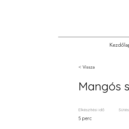
Kezdőla
< Vissza
Mangós s
Elkészítési idő
Sütés
5 perc