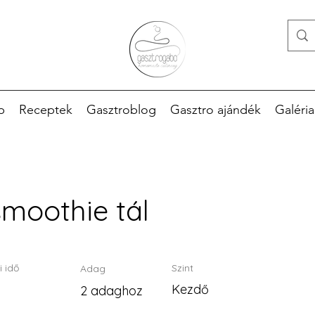
p
Receptek
Gasztroblog
Gasztro ajándék
Galéria
moothie tál
i idő
Szint
Adag
Kezdő
2 adaghoz