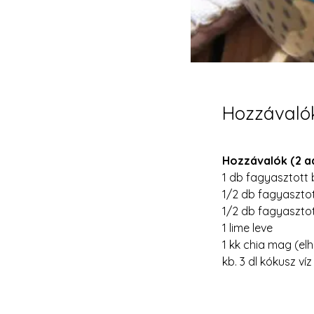
Hozzávaló
Hozzávalók (2 a
1 db fagyasztott
1/2 db fagyaszt
1/2 db fagyasztot
1 lime leve
1 kk chia mag (el
kb. 3 dl kókusz víz