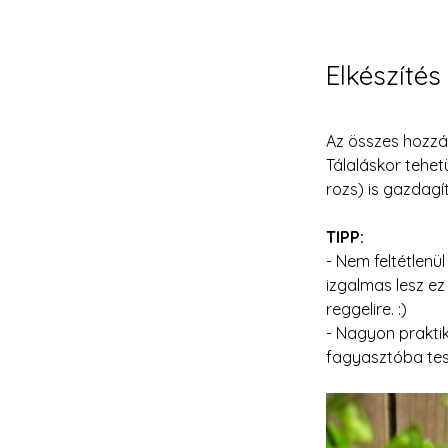
Elkészítés
Az összes hozzá
Tálaláskor tehet
rozs) is gazdagí
TIPP:
- Nem feltétlenü
izgalmas lesz e
reggelire. :)
- Nagyon prakti
fagyasztóba tes