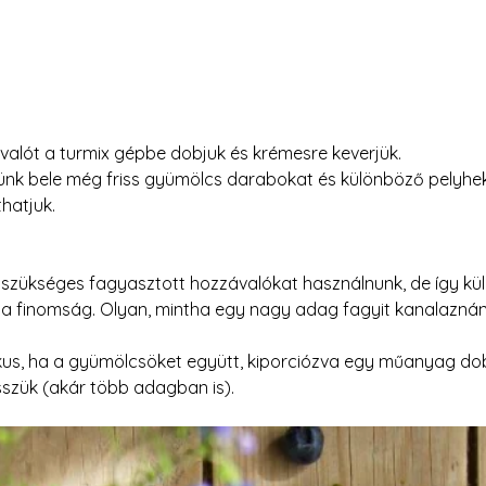
valót a turmix gépbe dobjuk és krémesre keverjük.
ünk bele még friss gyümölcs darabokat és különböző pelyhek
thatjuk.
l szükséges fagyasztott hozzávalókat használnunk, de így kü
z a finomság. Olyan, mintha egy nagy adag fagyit kanalaznán
kus, ha a gyümölcsöket együtt, kiporciózva egy műanyag do
szük (akár több adagban is). 