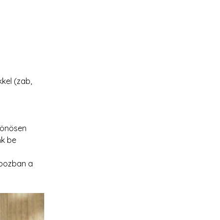
kel (zab, 
lönösen 
k be 
bozban a 