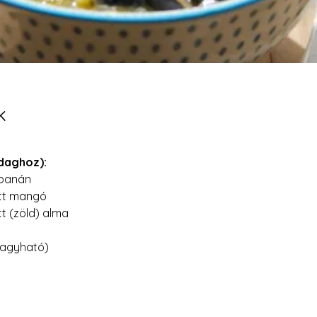
k
daghoz):
 banán
ott mangó
t (zöld) alma
hagyható)