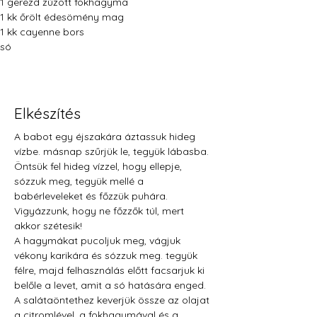
1 gerezd zúzott fokhagyma
1 kk őrölt édesömény mag
1 kk cayenne bors
só
Elkészítés
A babot egy éjszakára áztassuk hideg 
vízbe. másnap szűrjük le, tegyük lábasba. 
Öntsük fel hideg vízzel, hogy ellepje, 
sózzuk meg, tegyük mellé a 
babérleveleket és főzzük puhára. 
Vigyázzunk, hogy ne főzzők túl, mert 
akkor szétesik!
A hagymákat pucoljuk meg, vágjuk 
vékony karikára és sózzuk meg. tegyük 
félre, majd felhasználás előtt facsarjuk ki 
belőle a levet, amit a só hatására enged.
A salátaöntethez keverjük össze az olajat 
a citromlével, a fokhagymával és a 