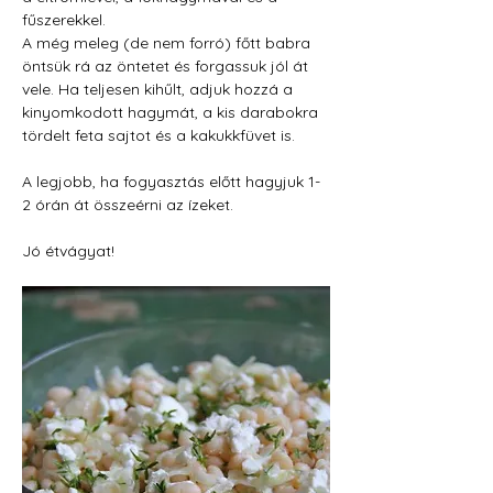
fűszerekkel.
A még meleg (de nem forró) főtt babra 
öntsük rá az öntetet és forgassuk jól át 
vele. Ha teljesen kihűlt, adjuk hozzá a 
kinyomkodott hagymát, a kis darabokra 
tördelt feta sajtot és a kakukkfüvet is.
A legjobb, ha fogyasztás előtt hagyjuk 1-
2 órán át összeérni az ízeket.
Jó étvágyat!