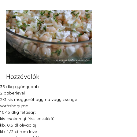
Hozzávalók
35 dkg gyöngybab
2 babérlevél
2-3 kis mogyoróhagyma vagy zsenge 
vöröshagyma
10-15 dkg fetasajt
kis csokornyi friss kakukkfű
kb. 0,5 dl olivaolaj
kb. 1/2 citrom leve