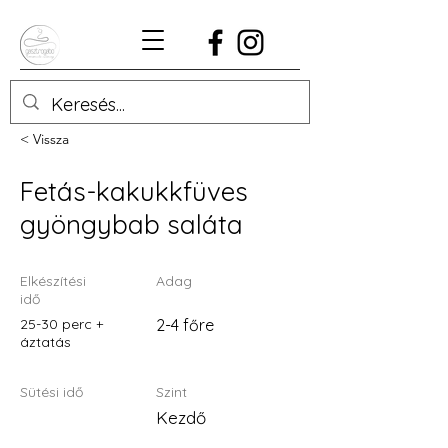
< Vissza
Fetás-kakukkfüves
gyöngybab saláta
Elkészítési
Adag
idő
25-30 perc +
2-4 főre
áztatás
Sütési idő
Szint
Kezdő