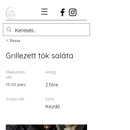
< Vissza
Grillezett tök saláta
Elkészítési
Adag
idő
15-20 perc
2 főre
Sütési idő
Szint
Kezdő