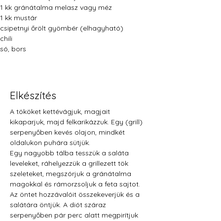
1 kk gránátalma melasz vagy méz
1 kk mustár
csipetnyi őrölt gyömbér (elhagyható)
chili
só, bors
Elkészítés
A tököket kettévágjuk, magjait 
kikaparjuk, majd felkarikázzuk. Egy (grill) 
serpenyőben kevés olajon, mindkét 
oldalukon puhára sütjük. 
Egy nagyobb tálba tesszük a saláta 
leveleket, ráhelyezzük a grillezett tök 
szeleteket, megszórjuk a gránátalma 
magokkal és rámorzsoljuk a feta sajtot.
Az öntet hozzávalóit összekeverjük és a 
salátára öntjük. A diót száraz 
serpenyőben pár perc alatt megpirítjuk 