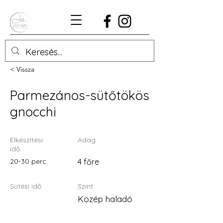
< Vissza
Parmezános-sütőtökös
gnocchi
Elkészítési
Adag
idő
20-30 perc
4 főre
Sütési idő
Szint
Közép haladó