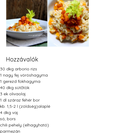
Hozzávalók
30 dkg arborio rizs
1 nagy fej vöröshagyma
1 gerezd fokhagyma
40 dkg sütőtök
3 ek olivaolaj
1 dl száraz fehér bor
kb. 1,5-2 l (zöldség)alaplé
4 dkg vaj
só, bors
chili pehely (elhagyható)
parmezán