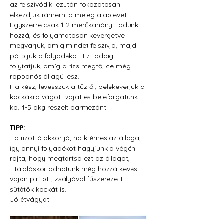
az felszívódik. ezután fokozatosan 
elkezdjük rámerni a meleg alaplevet. 
Egyszerre csak 1-2 merőkanányit adunk 
hozzá, és folyamatosan kevergetve 
megvárjuk, amíg mindet felszívja, majd 
pótoljuk a folyadékot. Ezt addig 
folytatjuk, amíg a rizs megfő, de még 
roppanós állagú lesz.
Ha kész, levesszük a tűzről, belekeverjük a 
kockákra vágott vajat és beleforgatunk 
kb. 4-5 dkg reszelt parmezánt.
TIPP:
- a rizottó akkor jó, ha krémes az állaga, 
így annyi folyadékot hagyjunk a végén 
rajta, hogy megtartsa ezt az állagot,
- tálaláskor adhatunk még hozzá kevés 
vajon pirított, zsályával fűszerezett 
sütőtök kockát is.
Jó étvágyat!