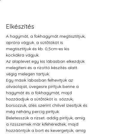
Elkészítés
A hagymát, a fokhagymát megtisztítjuk, 
apróra vágjuk. a sütőtököt is 
megtisztítjuk és kb. 0,5cm-es kis 
kockákra vágjuk.
Az alaplevet egy kis lábasban elkezdjük 
melegíteni és a rizottó készítés alatt 
végig melegen tartjuk.
Egy másik lábasban felhevítjük az 
olivaolajat, üvegesre pirítjuk benne a 
hagymát és a fokhagymát, majd 
hozzáadjuk a sütőtököt is. sózzuk, 
borsozzuk, ízlés szerint chilivel ízesítjük és 
még néhány percig pirítjuk. 
Beletesszük a rizset. addig pirítjuk, amíg 
a rizsszemek már kifehéredtek, majd 
hozzáöntjük a bort és kevergetjük, amíg 