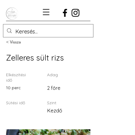
< Vissza
Zelleres sült rizs
Elkészítési
Adag
idő
10 perc
2 főre
Sütési idő
Szint
Kezdő