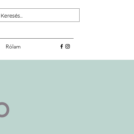
Rólam
BO