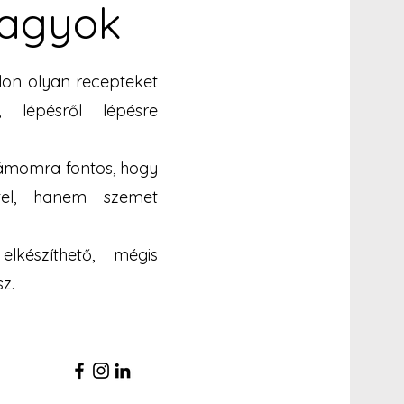
vagyok
on olyan recepteket
m, lépésről lépésre
zámomra fontos, hogy
el, hanem szemet
készíthető, mégis
sz.