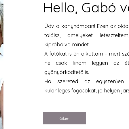
Hello, Gabó 
Üdv a konyhámban! Ezen az oldal
találsz, amelyeket letesztelte
kipróbálva mindet.
A fotókat is én alkottam – mert s
ne csak finom legyen az ét
gyönyörködtető is.
Ha szereted az egyszerűen el
különleges fogásokat, jó helyen jár
Rólam